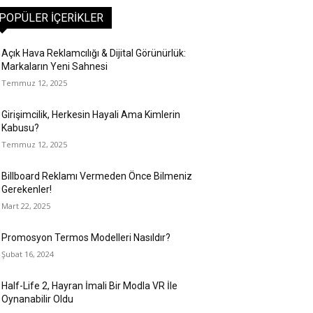
POPÜLER İÇERIKLER
Açık Hava Reklamcılığı & Dijital Görünürlük:
Markaların Yeni Sahnesi
Temmuz 12, 2025
Girişimcilik, Herkesin Hayali Ama Kimlerin
Kabusu?
Temmuz 12, 2025
Billboard Reklamı Vermeden Önce Bilmeniz
Gerekenler!
Mart 22, 2025
Promosyon Termos Modelleri Nasıldır?
Şubat 16, 2024
Half-Life 2, Hayran İmali Bir Modla VR İle
Oynanabilir Oldu