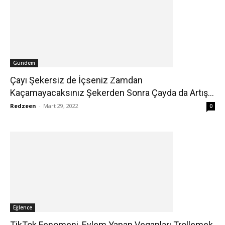
Gündem
Çayı Şekersiz de İçseniz Zamdan
Kaçamayacaksınız Şekerden Sonra Çayda da Artış...
Redzeen
-
Mart 29, 2022
0
Eğlence
TikTok Fenomeni, Eylem Yapan Veganları Trollemek