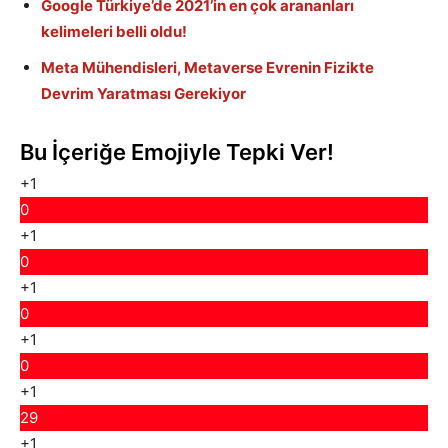
Google Türkiye’de 2021’in en çok arananları
kelimeleri belli oldu!
Meta Mühendisleri, Metaverse Evrenin Fizikte
Devrim Yaratması Gerekiyor
Bu İçeriğe Emojiyle Tepki Ver!
+1
0
+1
0
+1
0
+1
0
+1
29
+1