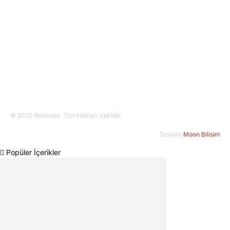
Bizi Takip Edin!
© 2020 Redzeen. Tüm Hakları Saklıdır.
Tasarım
Moon Bilisim
Popüler İçerikler