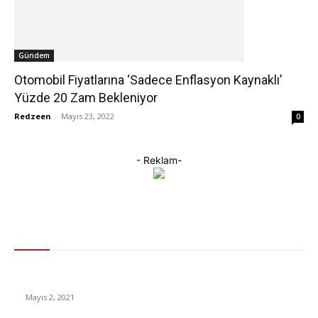
Gündem
Otomobil Fiyatlarına ‘Sadece Enflasyon Kaynaklı’
Yüzde 20 Zam Bekleniyor
Redzeen
-
Mayıs 23, 2022
0
- Reklam-
Gündem
İnsanlık bir milyon yıl sonra neye benzeyecek?
Mayıs 2, 2021