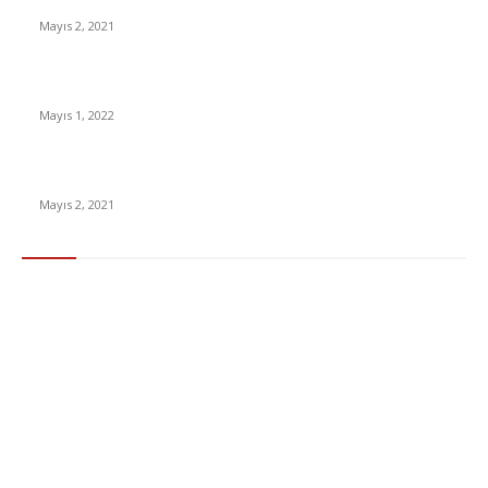
İnsanlık bir milyon yıl sonra neye benzeyecek?
Mayıs 2, 2021
Yabancı Dizi Halo 1. Sezon Türkçe Dublaj İzle
Mayıs 1, 2022
15 ülkeden gelenlerden PCR testi istenmeyecek
Mayıs 2, 2021
Popüler Kategoriler
Gündem
283
Ekonomi & Finans
96
Teknoloji
77
Sağlık
56
Dizi & Film
38
Dünya
37