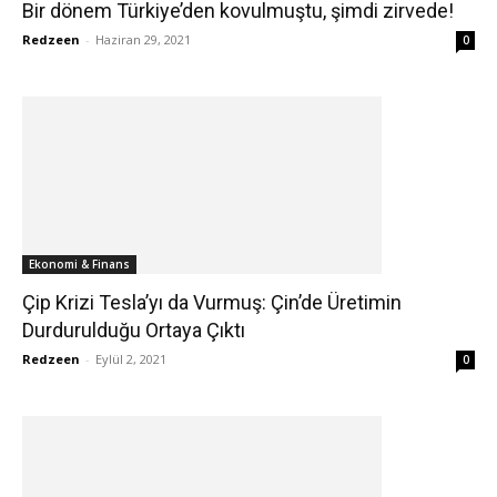
Bir dönem Türkiye’den kovulmuştu, şimdi zirvede!
Redzeen
-
Haziran 29, 2021
0
Ekonomi & Finans
Çip Krizi Tesla’yı da Vurmuş: Çin’de Üretimin
Durdurulduğu Ortaya Çıktı
Redzeen
-
Eylül 2, 2021
0