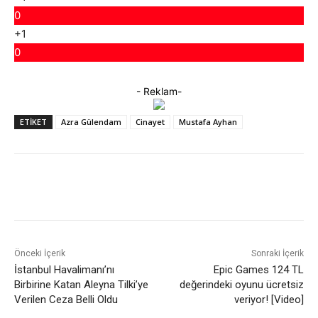
0
+1
0
- Reklam-
ETIKET
Azra Gülendam
Cinayet
Mustafa Ayhan
Facebook
X
WhatsApp
ReddIt
Önceki İçerik
Sonraki İçerik
İstanbul Havalimanı’nı
Epic Games 124 TL
Birbirine Katan Aleyna Tilki’ye
değerindeki oyunu ücretsiz
Verilen Ceza Belli Oldu
veriyor! [Video]