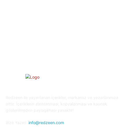
Eğlence
30
Spor
29
Eğitim
29
Yaşam
27
Oyun Dünyası
25
Kripto Para
23
Redzeen ile yayımlanan içerikler, markamız ve yazarlarımıza
aittir. İçeriklerin alıntılanması, kopyalanması ve kaynak
gösterilmeden paylaşılması yasaktır!
Bize Yazın!:
info@redzeen.com