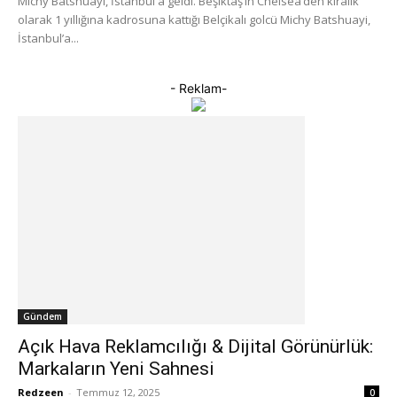
Michy Batshuayi, İstanbul'a geldi. Beşiktaş’ın Chelsea’den kiralık
olarak 1 yıllığına kadrosuna kattığı Belçikalı golcü Michy Batshuayi,
İstanbul’a...
- Reklam-
Gündem
Açık Hava Reklamcılığı & Dijital Görünürlük:
Markaların Yeni Sahnesi
Redzeen
-
Temmuz 12, 2025
0