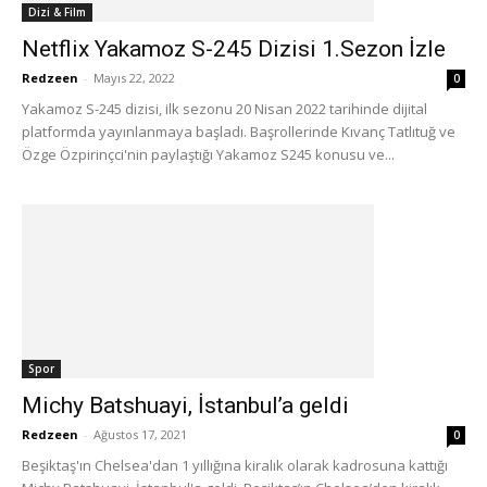
Dizi & Film
Netflix Yakamoz S-245 Dizisi 1.Sezon İzle
Redzeen
-
Mayıs 22, 2022
0
Yakamoz S-245 dizisi, ilk sezonu 20 Nisan 2022 tarihinde dijital
platformda yayınlanmaya başladı. Başrollerinde Kıvanç Tatlıtuğ ve
Özge Özpirinçci'nin paylaştığı Yakamoz S245 konusu ve...
Spor
Michy Batshuayi, İstanbul’a geldi
Redzeen
-
Ağustos 17, 2021
0
Beşiktaş'ın Chelsea'dan 1 yıllığına kiralık olarak kadrosuna kattığı