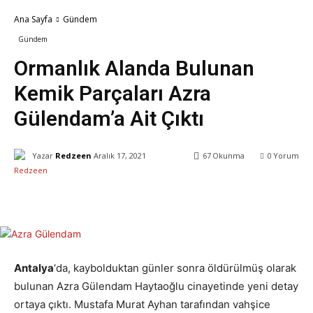
Ana Sayfa
Gündem
Gündem
Ormanlık Alanda Bulunan
Kemik Parçaları Azra
Gülendam’a Ait Çıktı
Yazar
Redzeen
Aralık 17, 2021
67
Okunma
0
Yorum
Facebook
X
WhatsApp
ReddIt
Antalya
‘da, kaybolduktan günler sonra öldürülmüş olarak
bulunan Azra Gülendam Haytaoğlu cinayetinde yeni detay
ortaya çıktı. Mustafa Murat Ayhan tarafından vahşice