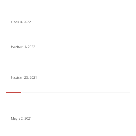
Halkbank, Bazı Esnaf ve Sanatkarlara Faizsiz Kredi Verecek:
İşte Şartlar
Ocak 4, 2022
Kadir Şeker’e Tahliye Yolu: Yargıtay Verilen Cezayı Bozdu
Haziran 1, 2022
Survivor’da kim elendi? İkili finale kim kaldı? Ayşe mi Poyraz
mı İsmail mi elendi?
Haziran 25, 2021
En Çok Tıklananlar
İzlemeniz Gereken En iyi Yabancı Diziler | IMDb Puanı 8 üzeri
Diziler
Mayıs 2, 2021