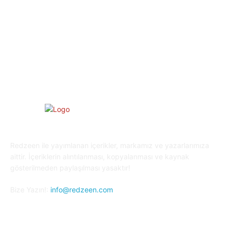
Eğitim
29
Yaşam
27
Oyun Dünyası
25
Kripto Para
23
Redzeen ile yayımlanan içerikler, markamız ve yazarlarımıza
aittir. İçeriklerin alıntılanması, kopyalanması ve kaynak
gösterilmeden paylaşılması yasaktır!
Bize Yazın!:
info@redzeen.com