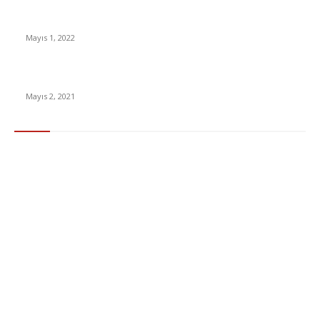
Yabancı Dizi Halo 1. Sezon Türkçe Dublaj İzle
Mayıs 1, 2022
15 ülkeden gelenlerden PCR testi istenmeyecek
Mayıs 2, 2021
Popüler Kategoriler
Gündem
283
Ekonomi & Finans
96
Teknoloji
77
Sağlık
56
Dizi & Film
38
Dünya
37
Eğlence
30
Spor
29