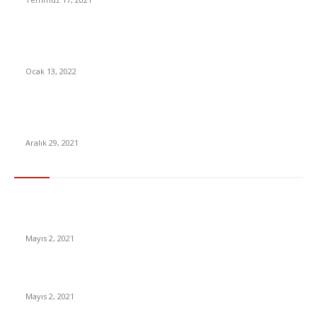
YouTuberları ve Tüm Dijital İçerik Üreticilerini Kapsayan Vergi
Düzenlemesi Yürürlüğe Girdi
Ocak 13, 2022
BDDK Resmen Duyurdu: Türkiye’ye ‘Tamamen Dijital Bankalar’
Geliyor
Aralık 29, 2021
En Çok Tıklananlar
İzlemeniz Gereken En iyi Yabancı Diziler | IMDb Puanı 8 üzeri
Diziler
Mayıs 2, 2021
İnsanlık bir milyon yıl sonra neye benzeyecek?
Mayıs 2, 2021