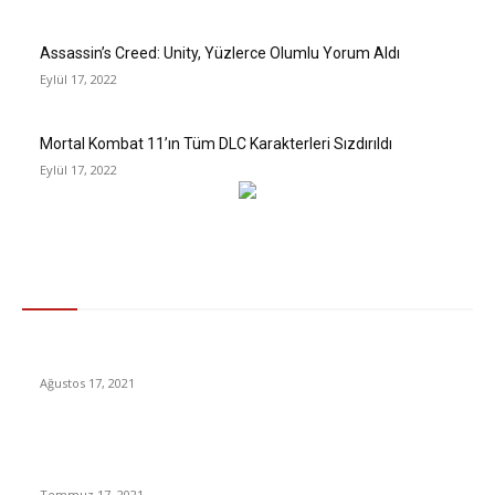
Assassin’s Creed: Unity, Yüzlerce Olumlu Yorum Aldı
Eylül 17, 2022
Mortal Kombat 11’ın Tüm DLC Karakterleri Sızdırıldı
Eylül 17, 2022
Gündem
Michy Batshuayi, İstanbul’a geldi
Ağustos 17, 2021
Diyarbakır’da korkutan deprem…Diyarbakır’da 4.0
büyüklüğünde deprem
Temmuz 17, 2021