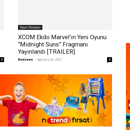
Oyun Dünyası
XCOM Ekibi Marvel’ın Yeni Oyunu
“Midnight Suns” Fragmanı
Yayınlandı [TRAILER]
Redzeen
-
Ağustos 26, 2021
0
0