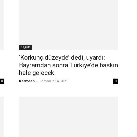
Sağlık
‘Korkunç düzeyde’ dedi, uyardı:
Bayramdan sonra Türkiye’de baskın
hale gelecek
Redzeen
-
Temmuz 14, 2021
0
0