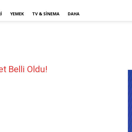
I
YEMEK
TV & SINEMA
DAHA
t Belli Oldu!