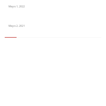
Yabancı Dizi Halo 1. Sezon Türkçe Dublaj İzle
Mayıs 1, 2022
15 ülkeden gelenlerden PCR testi istenmeyecek
Mayıs 2, 2021
Popüler Kategoriler
Gündem
283
Ekonomi & Finans
96
Teknoloji
77
Sağlık
56
Dizi & Film
38
Dünya
37
Eğlence
30
Spor
29
Eğitim
29