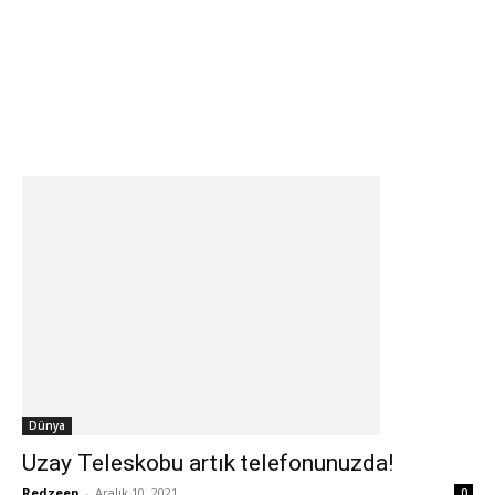
Dünya
Uzay Teleskobu artık telefonunuzda!
Redzeen
-
Aralık 10, 2021
0