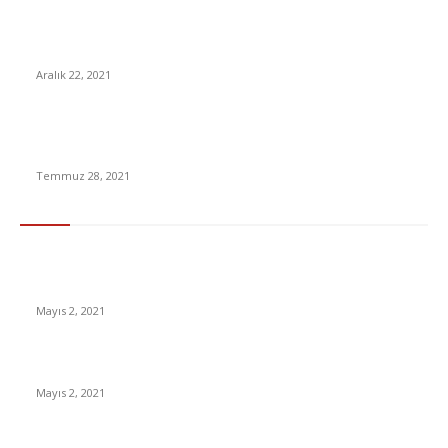
DSÖ’den Türkiye İçin Kabus Gibi ‘Omicron’ Açıklaması Sağlık
Sistemi Çökecek
Aralık 22, 2021
YÖK Atlas giriş ekranı! YÖK Atlas tercih robotu nedir, nasıl
kullanılır?
Temmuz 28, 2021
En Çok Tıklananlar
İzlemeniz Gereken En iyi Yabancı Diziler | IMDb Puanı 8 üzeri
Diziler
Mayıs 2, 2021
İnsanlık bir milyon yıl sonra neye benzeyecek?
Mayıs 2, 2021