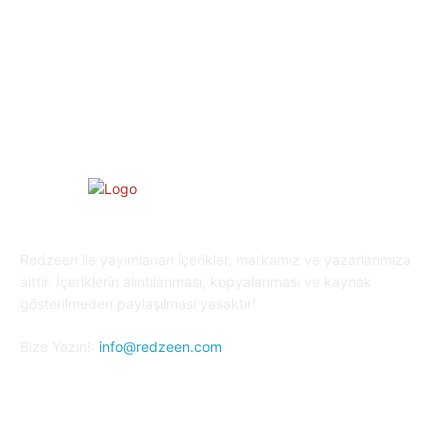
Yaşam
27
Oyun Dünyası
25
Kripto Para
23
Redzeen ile yayımlanan içerikler, markamız ve yazarlarımıza
aittir. İçeriklerin alıntılanması, kopyalanması ve kaynak
gösterilmeden paylaşılması yasaktır!
Bize Yazın!:
info@redzeen.com
Bizi Takip Edin!