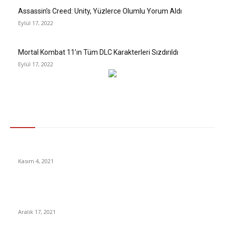
Assassin’s Creed: Unity, Yüzlerce Olumlu Yorum Aldı
Eylül 17, 2022
Mortal Kombat 11’ın Tüm DLC Karakterleri Sızdırıldı
Eylül 17, 2022
Gündem
2022 Yılında Trafik Cezaları Ne Kadar Olacak?
Kasım 4, 2021
İstanbul Havalimanı’nı Birbirine Katan Aleyna Tilki’ye Verilen
Ceza Belli Oldu
Aralık 17, 2021