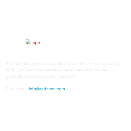
Oyun Dünyası
25
Kripto Para
23
Redzeen ile yayımlanan içerikler, markamız ve yazarlarımıza
aittir. İçeriklerin alıntılanması, kopyalanması ve kaynak
gösterilmeden paylaşılması yasaktır!
Bize Yazın!:
info@redzeen.com
Bizi Takip Edin!