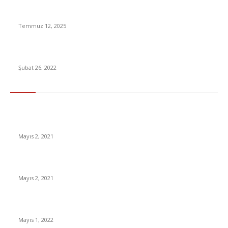
Açık Hava Reklamcılığı & Dijital Görünürlük: Markaların Yeni
Sahnesi
Temmuz 12, 2025
Şubat Ayı Açlık ve Yoksulluk Sınırı Açıklandı!
Şubat 26, 2022
En Çok Tıklananlar
İzlemeniz Gereken En iyi Yabancı Diziler | IMDb Puanı 8 üzeri
Diziler
Mayıs 2, 2021
İnsanlık bir milyon yıl sonra neye benzeyecek?
Mayıs 2, 2021
Yabancı Dizi Halo 1. Sezon Türkçe Dublaj İzle
Mayıs 1, 2022