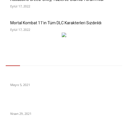
Eylül 17, 2022
Mortal Kombat 11’ın Tüm DLC Karakterleri Sızdırıldı
Eylül 17, 2022
Gündem
Katar Maliye Bakanı gözaltına alındı…
Mayıs 5, 2021
Alkol yasağı: İçki satışının yasaklanması diğer ülkelerde
Covid’le mücadelede ne kadar etkili oldu?
Nisan 29, 2021