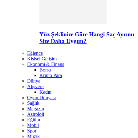
Yüz Şeklinize Göre Hangi Saç Ayrımı
Size Daha Uygun?
Eğlence
Kişisel Gelişim
Ekonomi & Finans
Borsa
Kripto Para
Dünya
Alışveriş
Kadın
Oyun Dünyası
Sağlık
Magazin
Astroloji
Eğitim
Mobil
Spor
Müzik