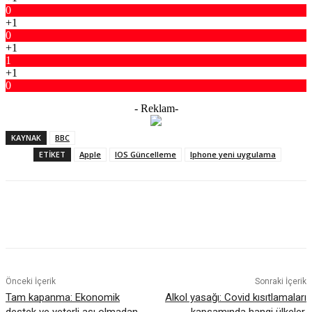
0
+1
0
+1
1
+1
0
- Reklam-
KAYNAK
BBC
ETIKET
Apple
IOS Güncelleme
Iphone yeni uygulama
Facebook
X
WhatsApp
ReddIt
Önceki İçerik
Sonraki İçerik
Tam kapanma: Ekonomik
Alkol yasağı: Covid kısıtlamaları
destek ve yeterli aşı olmadan
kapsamında hangi ülkeler,