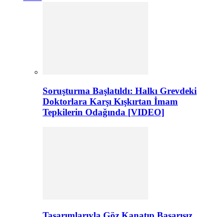
Soruşturma Başlatıldı: Halkı Grevdeki
Doktorlara Karşı Kışkırtan İmam
Tepkilerin Odağında [VIDEO]
Tasarımlarıyla Göz Kanatıp Başarısız