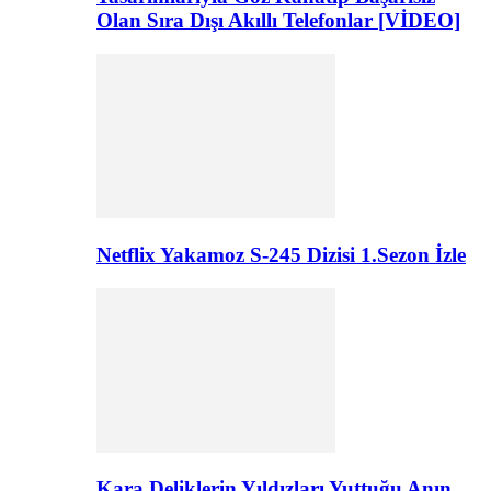
Olan Sıra Dışı Akıllı Telefonlar [VİDEO]
Netflix Yakamoz S-245 Dizisi 1.Sezon İzle
Kara Deliklerin Yıldızları Yuttuğu Anın