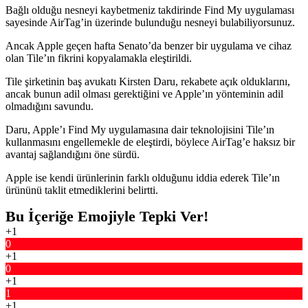
Bağlı olduğu nesneyi kaybetmeniz takdirinde Find My uygulaması
sayesinde AirTag’in üzerinde bulunduğu nesneyi bulabiliyorsunuz.
Ancak Apple geçen hafta Senato’da benzer bir uygulama ve cihaz
olan Tile’ın fikrini kopyalamakla eleştirildi.
Tile şirketinin baş avukatı Kirsten Daru, rekabete açık olduklarını,
ancak bunun adil olması gerektiğini ve Apple’ın yönteminin adil
olmadığını savundu.
Daru, Apple’ı Find My uygulamasına dair teknolojisini Tile’ın
kullanmasını engellemekle de eleştirdi, böylece AirTag’e haksız bir
avantaj sağlandığını öne sürdü.
Apple ise kendi ürünlerinin farklı olduğunu iddia ederek Tile’ın
ürününü taklit etmediklerini belirtti.
Bu İçeriğe Emojiyle Tepki Ver!
+1
0
+1
0
+1
1
+1