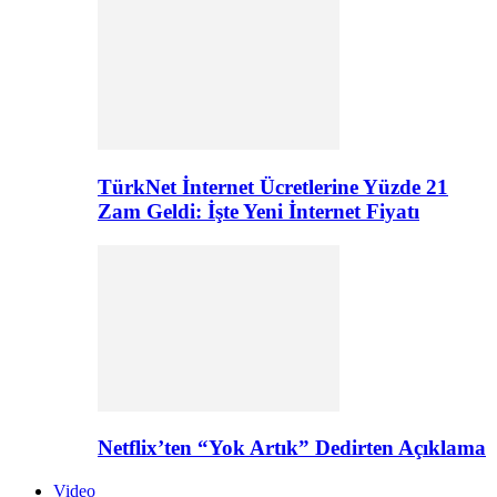
TürkNet İnternet Ücretlerine Yüzde 21
Zam Geldi: İşte Yeni İnternet Fiyatı
Netflix’ten “Yok Artık” Dedirten Açıklama
Video