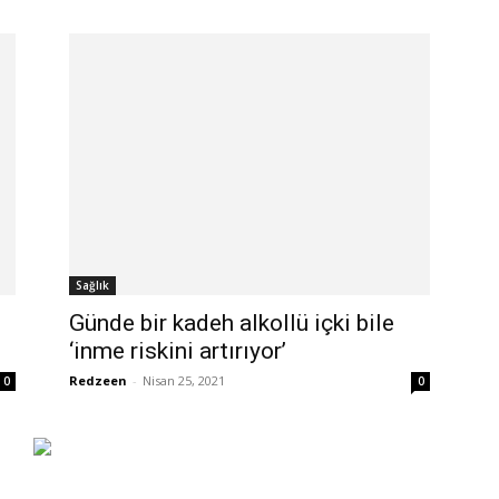
Sağlık
Günde bir kadeh alkollü içki bile
‘inme riskini artırıyor’
Redzeen
-
Nisan 25, 2021
0
0