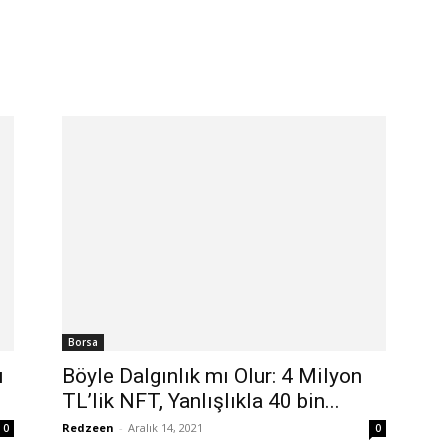
Borsa
ı
Böyle Dalgınlık mı Olur: 4 Milyon
TL’lik NFT, Yanlışlıkla 40 bin...
Redzeen
-
Aralık 14, 2021
0
0