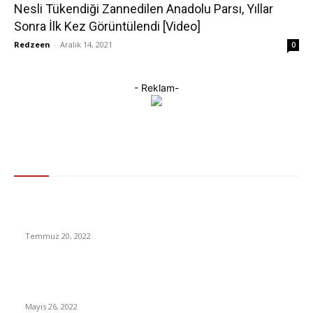
Nesli Tükendiği Zannedilen Anadolu Parsı, Yıllar
Sonra İlk Kez Görüntülendi [Video]
Redzeen
-
Aralık 14, 2021
0
- Reklam-
Gündem
TürkNet İnternet Ücretlerine Yüzde 21 Zam Geldi: İşte Yeni
İnternet Fiyatı
Temmuz 20, 2022
Merkez Bankası, Yeni Faiz Kararını Bugün Açıklayacak: Peki
Beklentiler Ne Yönde?
Mayıs 26, 2022