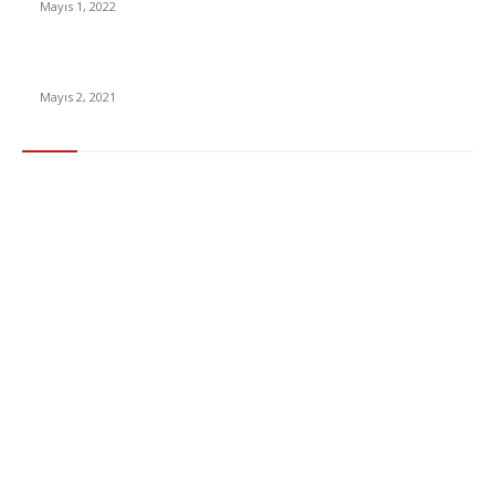
Mayıs 1, 2022
15 ülkeden gelenlerden PCR testi istenmeyecek
Mayıs 2, 2021
Popüler Kategoriler
Gündem
283
Ekonomi & Finans
96
Teknoloji
77
Sağlık
56
Dizi & Film
38
Dünya
37
Eğlence
30
Spor
29
Eğitim
29
Yaşam
27