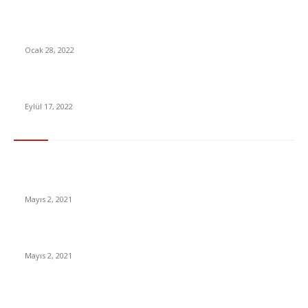
Epic Games Store, 77 TL’lik oyunu kısa süreyle ücretsiz yaptı
Ocak 28, 2022
Audi, Captain Marvel’a Neleri Kaçırdığını Gösterdi (Video)
Eylül 17, 2022
En Çok Tıklananlar
İzlemeniz Gereken En iyi Yabancı Diziler | IMDb Puanı 8 üzeri
Diziler
Mayıs 2, 2021
İnsanlık bir milyon yıl sonra neye benzeyecek?
Mayıs 2, 2021
Yabancı Dizi Halo 1. Sezon Türkçe Dublaj İzle