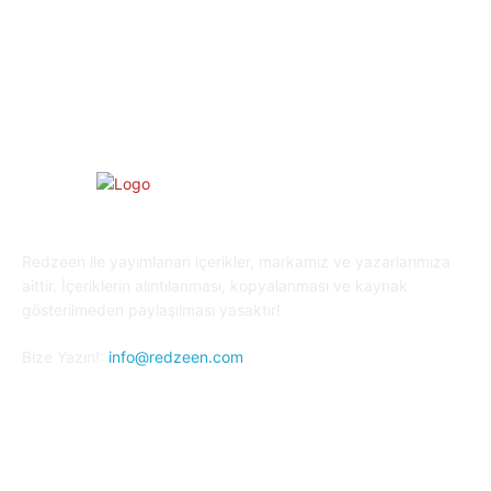
Oyun Dünyası
25
Kripto Para
23
Redzeen ile yayımlanan içerikler, markamız ve yazarlarımıza
aittir. İçeriklerin alıntılanması, kopyalanması ve kaynak
gösterilmeden paylaşılması yasaktır!
Bize Yazın!:
info@redzeen.com
Bizi Takip Edin!