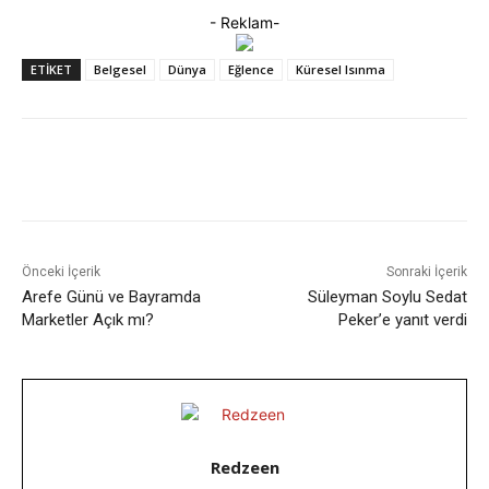
- Reklam-
ETIKET
Belgesel
Dünya
Eğlence
Küresel Isınma
Facebook
X
WhatsApp
ReddIt
Önceki İçerik
Sonraki İçerik
Arefe Günü ve Bayramda
Süleyman Soylu Sedat
Marketler Açık mı?
Peker’e yanıt verdi
Redzeen