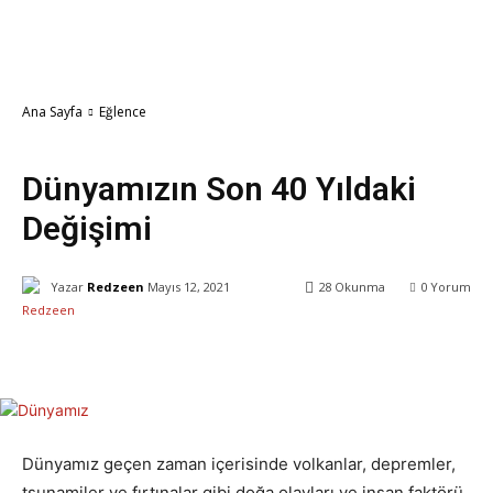
Ana Sayfa
Eğlence
Eğlence
Dünyamızın Son 40 Yıldaki
Değişimi
Yazar
Redzeen
Mayıs 12, 2021
28
Okunma
0
Yorum
Facebook
X
WhatsApp
ReddIt
Dünyamız geçen zaman içerisinde volkanlar, depremler,
tsunamiler ve fırtınalar gibi doğa olayları ve insan faktörü