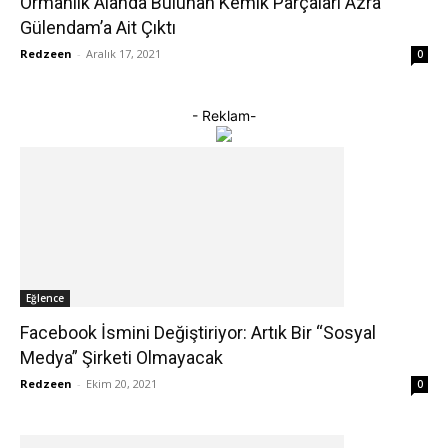
Ormanlık Alanda Bulunan Kemik Parçaları Azra
Gülendam’a Ait Çıktı
Redzeen
-
Aralık 17, 2021
0
- Reklam-
Eğlence
Facebook İsmini Değiştiriyor: Artık Bir “Sosyal
Medya” Şirketi Olmayacak
Redzeen
-
Ekim 20, 2021
0