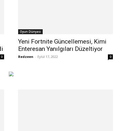
Oyun Dünyası
Yeni Fortnite Güncellemesi, Kimi
di
Enteresan Yanılgıları Düzeltiyor
Redzeen
-
Eylül 17, 2022
0
0