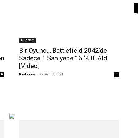
Gündem
Bir Oyuncu, Battlefield 2042’de
en
Sadece 1 Saniyede 16 ‘Kill’ Aldı
[Video]
Redzeen
-
Kasım 17, 2021
0
0