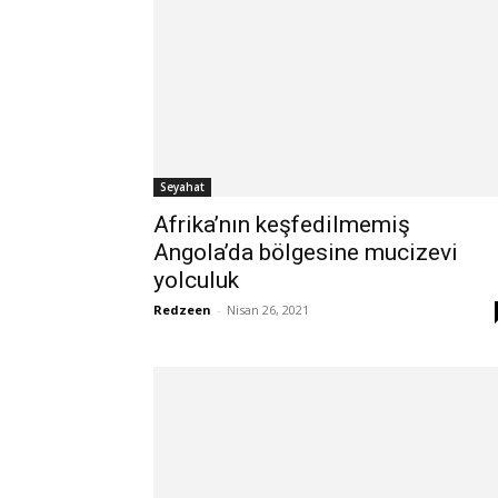
Seyahat
Afrika’nın keşfedilmemiş
Angola’da bölgesine mucizevi
yolculuk
Redzeen
-
Nisan 26, 2021