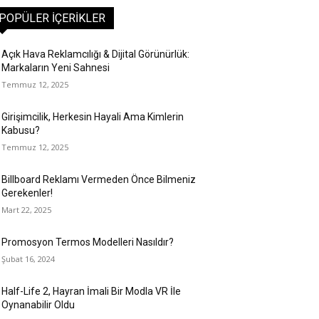
POPÜLER İÇERIKLER
Açık Hava Reklamcılığı & Dijital Görünürlük:
Markaların Yeni Sahnesi
Temmuz 12, 2025
Girişimcilik, Herkesin Hayali Ama Kimlerin
Kabusu?
Temmuz 12, 2025
Billboard Reklamı Vermeden Önce Bilmeniz
Gerekenler!
Mart 22, 2025
Promosyon Termos Modelleri Nasıldır?
Şubat 16, 2024
Half-Life 2, Hayran İmali Bir Modla VR İle
Oynanabilir Oldu