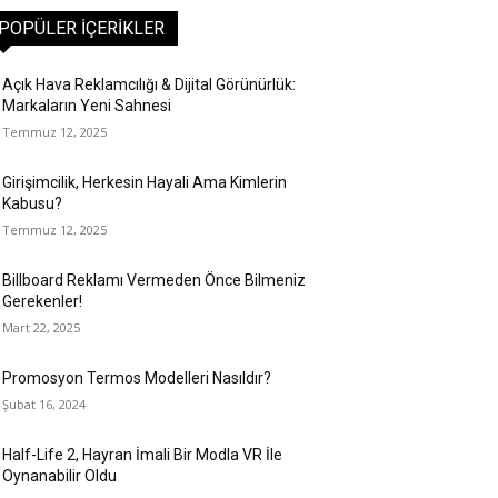
POPÜLER İÇERIKLER
Açık Hava Reklamcılığı & Dijital Görünürlük:
Markaların Yeni Sahnesi
Temmuz 12, 2025
Girişimcilik, Herkesin Hayali Ama Kimlerin
Kabusu?
Temmuz 12, 2025
Billboard Reklamı Vermeden Önce Bilmeniz
Gerekenler!
Mart 22, 2025
Promosyon Termos Modelleri Nasıldır?
Şubat 16, 2024
Half-Life 2, Hayran İmali Bir Modla VR İle
Oynanabilir Oldu