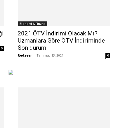
Ekonomi & Finans
ği
2021 ÖTV İndirimi Olacak Mı?
Uzmanlara Göre ÖTV İndiriminde
Son durum
0
Redzeen
-
Temmuz 13, 2021
0