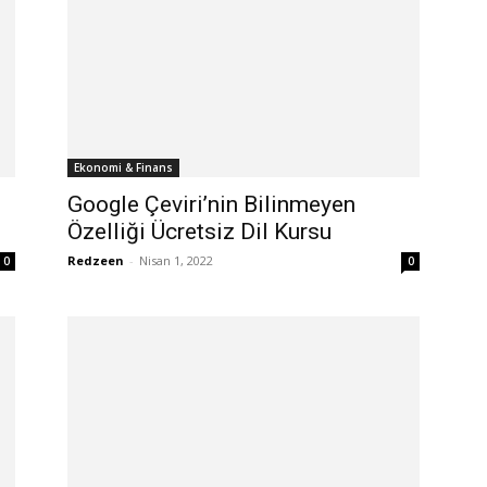
Ekonomi & Finans
ı
Google Çeviri’nin Bilinmeyen
Özelliği Ücretsiz Dil Kursu
Redzeen
-
Nisan 1, 2022
0
0