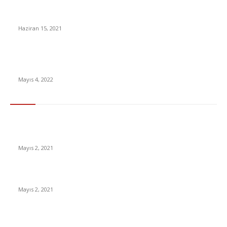
İşçi ve memurlara aşı randevusu açıldı Aşı Randevusu Nasıl
Alınır?
Haziran 15, 2021
Bir Başladığında Durmak Bilmeyen Hıçkırığın Sebepleri Nedir,
Nasıl Geçer?
Mayıs 4, 2022
En Çok Tıklananlar
İzlemeniz Gereken En iyi Yabancı Diziler | IMDb Puanı 8 üzeri
Diziler
Mayıs 2, 2021
İnsanlık bir milyon yıl sonra neye benzeyecek?
Mayıs 2, 2021
Yabancı Dizi Halo 1. Sezon Türkçe Dublaj İzle