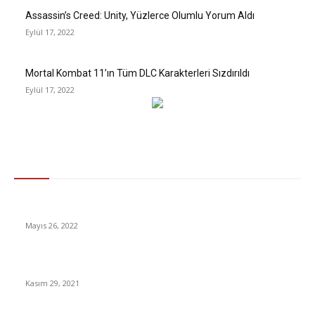
Assassin’s Creed: Unity, Yüzlerce Olumlu Yorum Aldı
Eylül 17, 2022
Mortal Kombat 11’ın Tüm DLC Karakterleri Sızdırıldı
Eylül 17, 2022
Gündem
2022 LPG’ye Zam Geldi!
Mayıs 26, 2022
510 TL’lik uygulama ve oyun geçici süreyle ücretsiz oldu!
Kasım 29, 2021