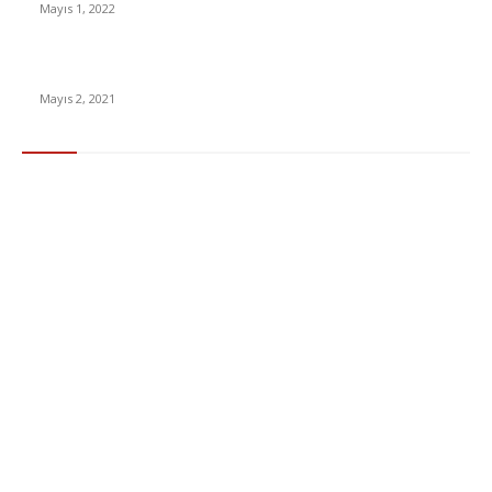
Mayıs 1, 2022
15 ülkeden gelenlerden PCR testi istenmeyecek
Mayıs 2, 2021
Popüler Kategoriler
Gündem
283
Ekonomi & Finans
96
Teknoloji
77
Sağlık
56
Dizi & Film
38
Dünya
37
Eğlence
30
Spor
29
Eğitim
29
Yaşam
27