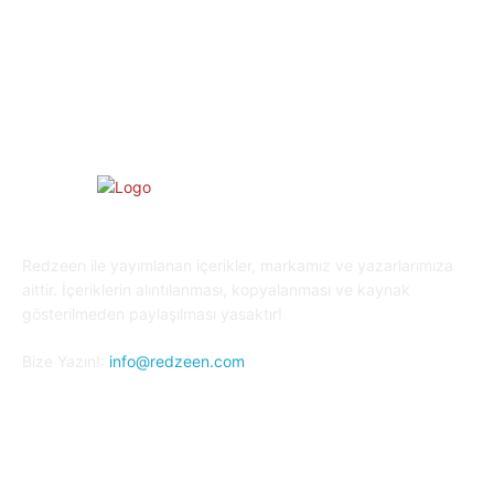
Oyun Dünyası
25
Kripto Para
23
Redzeen ile yayımlanan içerikler, markamız ve yazarlarımıza
aittir. İçeriklerin alıntılanması, kopyalanması ve kaynak
gösterilmeden paylaşılması yasaktır!
Bize Yazın!:
info@redzeen.com
Bizi Takip Edin!