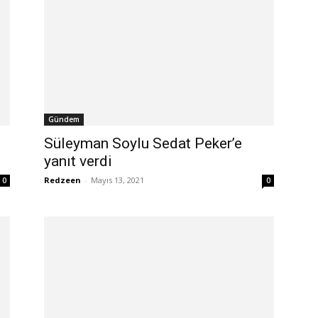
Gündem
Süleyman Soylu Sedat Peker’e
yanıt verdi
Redzeen
-
Mayıs 13, 2021
0
0