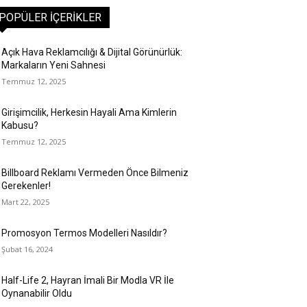
POPÜLER İÇERIKLER
Açık Hava Reklamcılığı & Dijital Görünürlük:
Markaların Yeni Sahnesi
Temmuz 12, 2025
Girişimcilik, Herkesin Hayali Ama Kimlerin
Kabusu?
Temmuz 12, 2025
Billboard Reklamı Vermeden Önce Bilmeniz
Gerekenler!
Mart 22, 2025
Promosyon Termos Modelleri Nasıldır?
Şubat 16, 2024
Half-Life 2, Hayran İmali Bir Modla VR İle
Oynanabilir Oldu