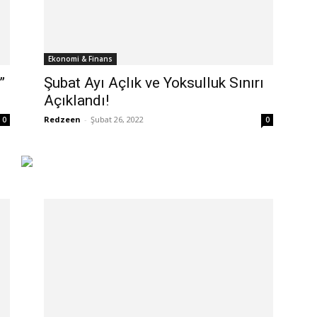
Ekonomi & Finans
”
Şubat Ayı Açlık ve Yoksulluk Sınırı
Açıklandı!
Redzeen
-
Şubat 26, 2022
0
0