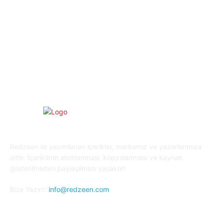
Eğitim
29
Yaşam
27
Oyun Dünyası
25
Kripto Para
23
Redzeen ile yayımlanan içerikler, markamız ve yazarlarımıza
aittir. İçeriklerin alıntılanması, kopyalanması ve kaynak
gösterilmeden paylaşılması yasaktır!
Bize Yazın!:
info@redzeen.com