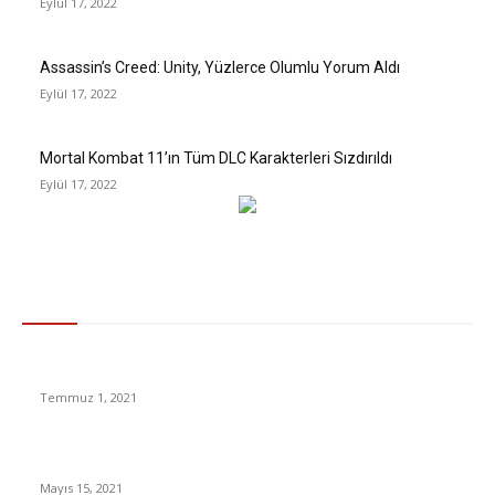
Eylül 17, 2022
Assassin’s Creed: Unity, Yüzlerce Olumlu Yorum Aldı
Eylül 17, 2022
Mortal Kombat 11’ın Tüm DLC Karakterleri Sızdırıldı
Eylül 17, 2022
Gündem
Elektriğe yüzde 15, doğalgaza yüzde 12 zam yapıldı!
Temmuz 1, 2021
Süper Ligin Şampiyonu Beşiktaş
Mayıs 15, 2021