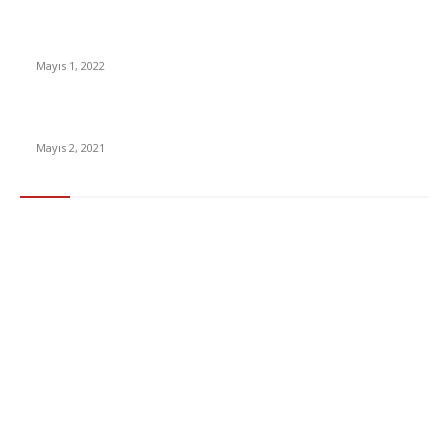
Yabancı Dizi Halo 1. Sezon Türkçe Dublaj İzle
Mayıs 1, 2022
15 ülkeden gelenlerden PCR testi istenmeyecek
Mayıs 2, 2021
Popüler Kategoriler
Gündem
283
Ekonomi & Finans
96
Teknoloji
77
Sağlık
56
Dizi & Film
38
Dünya
37
Eğlence
30
Spor
29