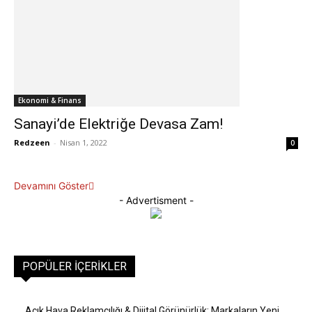
Ekonomi & Finans
Sanayi’de Elektriğe Devasa Zam!
Redzeen
-
Nisan 1, 2022
0
Devamını Göster
- Advertisment -
POPÜLER İÇERIKLER
Açık Hava Reklamcılığı & Dijital Görünürlük: Markaların Yeni