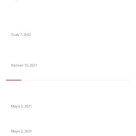
Merkez Bankası, Dövize Yaptığı Beşinci Müdahalenin
Bilançosunu Açıkladı: 5 Müdahalenin Toplamı Büyüklüğü Belli
Oldu
Ocak 7, 2022
Macaristan – Portekiz maçı ne zaman, saat kaçta, hangi
kanalda?
Haziran 15, 2021
En Çok Tıklananlar
İzlemeniz Gereken En iyi Yabancı Diziler | IMDb Puanı 8 üzeri
Diziler
Mayıs 2, 2021
İnsanlık bir milyon yıl sonra neye benzeyecek?
Mayıs 2, 2021