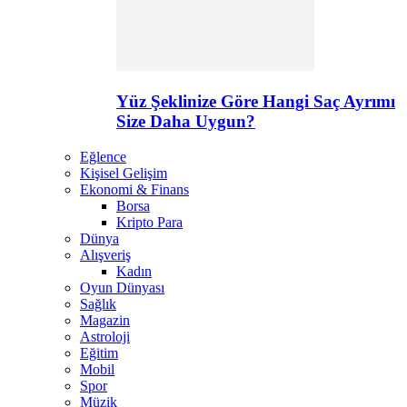
Yüz Şeklinize Göre Hangi Saç Ayrımı
Size Daha Uygun?
Eğlence
Kişisel Gelişim
Ekonomi & Finans
Borsa
Kripto Para
Dünya
Alışveriş
Kadın
Oyun Dünyası
Sağlık
Magazin
Astroloji
Eğitim
Mobil
Spor
Müzik