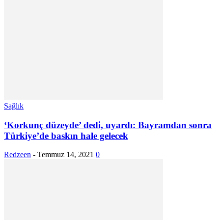
Sağlık
‘Korkunç düzeyde’ dedi, uyardı: Bayramdan sonra
Türkiye’de baskın hale gelecek
Redzeen
-
Temmuz 14, 2021
0