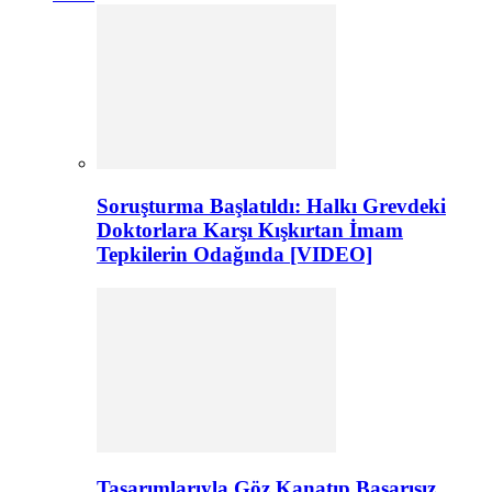
Soruşturma Başlatıldı: Halkı Grevdeki
Doktorlara Karşı Kışkırtan İmam
Tepkilerin Odağında [VIDEO]
Tasarımlarıyla Göz Kanatıp Başarısız