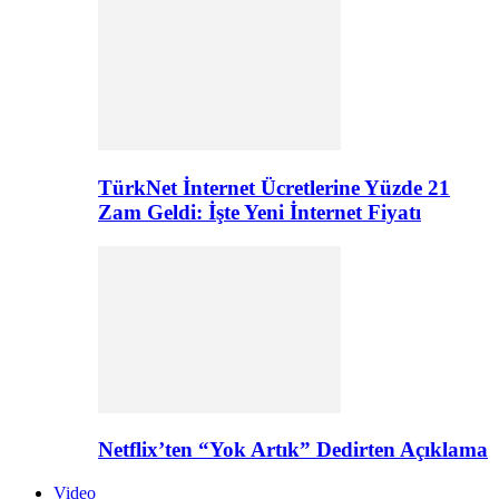
TürkNet İnternet Ücretlerine Yüzde 21
Zam Geldi: İşte Yeni İnternet Fiyatı
Netflix’ten “Yok Artık” Dedirten Açıklama
Video