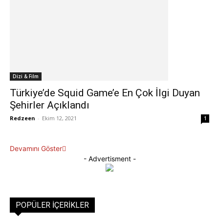
Dizi & Film
Türkiye’de Squid Game’e En Çok İlgi Duyan
Şehirler Açıklandı
Redzeen
-
Ekim 12, 2021
1
Devamını Göster
- Advertisment -
POPÜLER İÇERIKLER