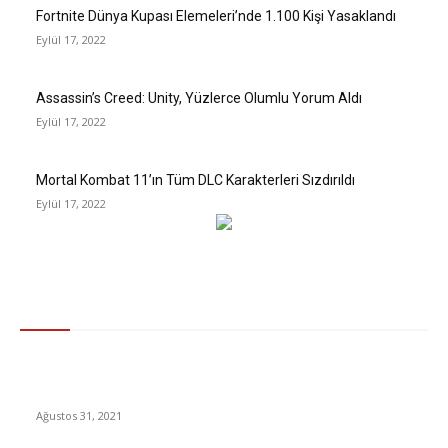
Fortnite Dünya Kupası Elemeleri’nde 1.100 Kişi Yasaklandı
Eylül 17, 2022
Assassin’s Creed: Unity, Yüzlerce Olumlu Yorum Aldı
Eylül 17, 2022
Mortal Kombat 11’ın Tüm DLC Karakterleri Sızdırıldı
Eylül 17, 2022
Gündem
Nagehan Alçı: Dilipak aşı karşıtı miting düzenlemeyi
düşünüyormuş, çılgınlık değil mi?
Ağustos 31, 2021