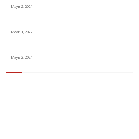
Mayıs 2, 2021
Yabancı Dizi Halo 1. Sezon Türkçe Dublaj İzle
Mayıs 1, 2022
15 ülkeden gelenlerden PCR testi istenmeyecek
Mayıs 2, 2021
Popüler Kategoriler
Gündem
283
Ekonomi & Finans
96
Teknoloji
77
Sağlık
56
Dizi & Film
38
Dünya
37