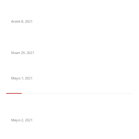
BioNTech Aşısının Omicron Varyantına Karşı Ne Kadar Etkili
Olduğu İlk Kez Açıklandı
Aralık 8, 2021
Alkol yasağı: İçki satışının yasaklanması diğer ülkelerde
Covid’le mücadelede ne kadar etkili oldu?
Nisan 29, 2021
Aşı Pasaportları Hakkında Bilmeniz Gerekenler
Mayıs 1, 2021
En Çok Tıklananlar
İzlemeniz Gereken En iyi Yabancı Diziler | IMDb Puanı 8 üzeri
Diziler
Mayıs 2, 2021
İnsanlık bir milyon yıl sonra neye benzeyecek?