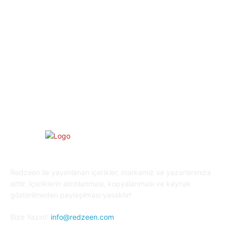
Eğlence
30
Spor
29
Eğitim
29
Yaşam
27
Oyun Dünyası
25
Kripto Para
23
Redzeen ile yayımlanan içerikler, markamız ve yazarlarımıza
aittir. İçeriklerin alıntılanması, kopyalanması ve kaynak
gösterilmeden paylaşılması yasaktır!
Bize Yazın!:
info@redzeen.com