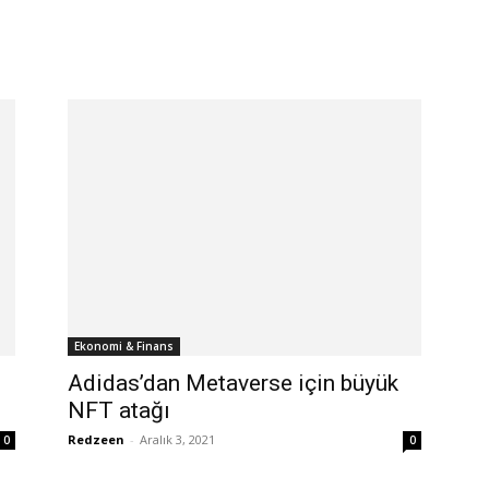
Ekonomi & Finans
Adidas’dan Metaverse için büyük
NFT atağı
Redzeen
-
Aralık 3, 2021
0
0