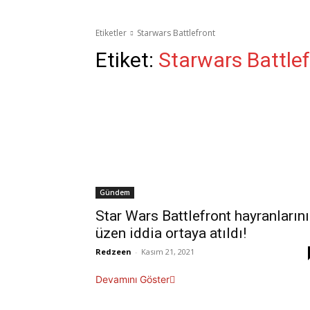
Etiketler
Starwars Battlefront
Etiket:
Starwars Battle
Gündem
Star Wars Battlefront hayranlarını
üzen iddia ortaya atıldı!
Redzeen
-
Kasım 21, 2021
Devamını Göster