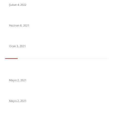
Şubat 4, 2022
Sedat Peker Paramount Otel’in ilk sahibinin kızı Cihan Ekşioğlu
Haziran 8, 2021
Jennifer Lopez genç görünmenin sırrını açıkladı
Ocak 3, 2021
En Çok Tıklananlar
İzlemeniz Gereken En iyi Yabancı Diziler | IMDb Puanı 8 üzeri
Diziler
Mayıs 2, 2021
İnsanlık bir milyon yıl sonra neye benzeyecek?
Mayıs 2, 2021