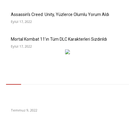
Assassin’s Creed: Unity, Yüzlerce Olumlu Yorum Aldı
Eylül 17, 2022
Mortal Kombat 11’ın Tüm DLC Karakterleri Sızdırıldı
Eylül 17, 2022
Gündem
Soruşturma Başlatıldı: Halkı Grevdeki Doktorlara Karşı Kışkırtan
İmam Tepkilerin Odağında [VIDEO]
Temmuz 9, 2022
AIDS’e Neden Olan HIV Virüsünün Çok Daha Bulaşıcı ve
Ölümcül Bir Varyantı Keşfedildi