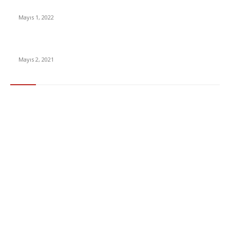
Yabancı Dizi Halo 1. Sezon Türkçe Dublaj İzle
Mayıs 1, 2022
15 ülkeden gelenlerden PCR testi istenmeyecek
Mayıs 2, 2021
Popüler Kategoriler
Gündem
283
Ekonomi & Finans
96
Teknoloji
77
Sağlık
56
Dizi & Film
38
Dünya
37
Eğlence
30
Spor
29
Eğitim
29