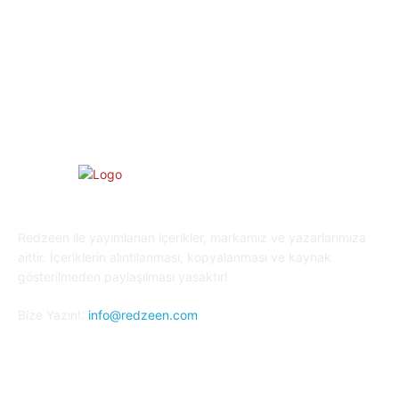
Yaşam
27
Oyun Dünyası
25
Kripto Para
23
Redzeen ile yayımlanan içerikler, markamız ve yazarlarımıza
aittir. İçeriklerin alıntılanması, kopyalanması ve kaynak
gösterilmeden paylaşılması yasaktır!
Bize Yazın!:
info@redzeen.com