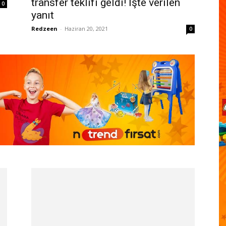
transfer teklifi geldi! İşte verilen
0
yanıt
Redzeen
-
Haziran 20, 2021
0