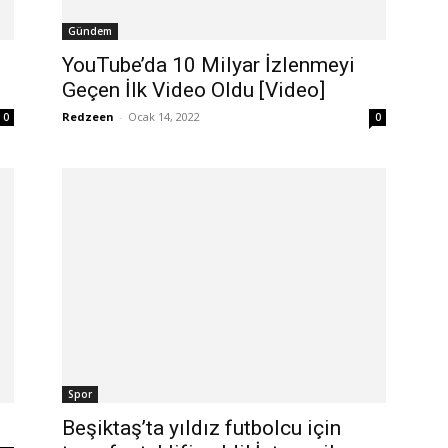
Gündem
YouTube’da 10 Milyar İzlenmeyi
Geçen İlk Video Oldu [Video]
Redzeen
-
Ocak 14, 2022
0
0
Spor
Beşiktaş’ta yıldız futbolcu için