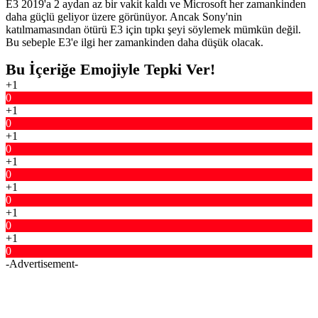
E3 2019'a 2 aydan az bir vakit kaldı ve Microsoft her zamankinden
daha güçlü geliyor üzere görünüyor. Ancak Sony'nin
katılmamasından ötürü E3 için tıpkı şeyi söylemek mümkün değil.
Bu sebeple E3'e ilgi her zamankinden daha düşük olacak.
Bu İçeriğe Emojiyle Tepki Ver!
+1
0
+1
0
+1
0
+1
0
+1
0
+1
0
+1
0
-Advertisement-