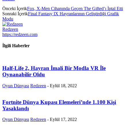
Önceki İçerik
Fox, X-Men Cihanında Geçen The Gifted’ı İptal Etti
Sonraki İçerik
Final Fantasy IX Hayranlarının Geliştirdiği Grafik
Modu
Redzeen
https://redzeen.com
İlgili Haberler
Half-Life 2, Hayran İmali Bir Modla VR İle
Oynanabilir Oldu
Oyun Dünyası
Redzeen
-
Eylül 18, 2022
Fortnite Dünya Kupası Elemeleri’nde 1.100 Kişi
Yasaklandı
Oyun Dünyası
Redzeen
-
Eylül 17, 2022