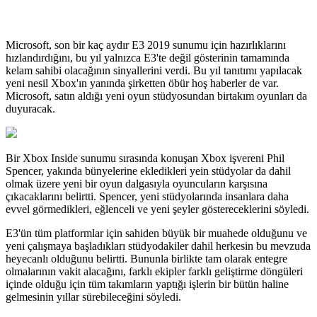
Microsoft, son bir kaç aydır E3 2019 sunumu için hazırlıklarını
hızlandırdığını, bu yıl yalnızca E3'te değil gösterinin tamamında
kelam sahibi olacağının sinyallerini verdi. Bu yıl tanıtımı yapılacak
yeni nesil Xbox'ın yanında şirketten öbür hoş haberler de var.
Microsoft, satın aldığı yeni oyun stüdyosundan birtakım oyunları da
duyuracak.
Bir Xbox Inside sunumu sırasında konuşan Xbox işvereni Phil
Spencer, yakında bünyelerine ekledikleri yein stüdyolar da dahil
olmak üzere yeni bir oyun dalgasıyla oyuncuların karşısına
çıkacaklarını belirtti. Spencer, yeni stüdyolarında insanlara daha
evvel görmedikleri, eğlenceli ve yeni şeyler göstereceklerini söyledi.
E3'ün tüm platformlar için sahiden büyük bir muahede olduğunu ve
yeni çalışmaya başladıkları stüdyodakiler dahil herkesin bu mevzuda
heyecanlı olduğunu belirtti. Bununla birlikte tam olarak entegre
olmalarının vakit alacağını, farklı ekipler farklı geliştirme döngüleri
içinde olduğu için tüm takımların yaptığı işlerin bir bütün haline
gelmesinin yıllar sürebileceğini söyledi.