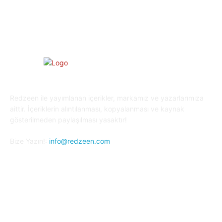
Kripto Para
23
Redzeen ile yayımlanan içerikler, markamız ve yazarlarımıza
aittir. İçeriklerin alıntılanması, kopyalanması ve kaynak
gösterilmeden paylaşılması yasaktır!
Bize Yazın!:
info@redzeen.com
Bizi Takip Edin!