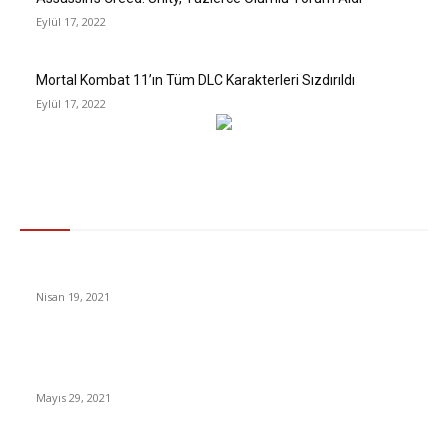
Eylül 17, 2022
Mortal Kombat 11’ın Tüm DLC Karakterleri Sızdırıldı
Eylül 17, 2022
Gündem
Hindistan’da bu kez de “üçlü mutant” koronavirüs varyantı çıktı
Nisan 19, 2021
Chelsea Manchester City maçı hangi kanalda? M. City Chelsea
maçı ne zaman, şifresi izle
Mayıs 29, 2021