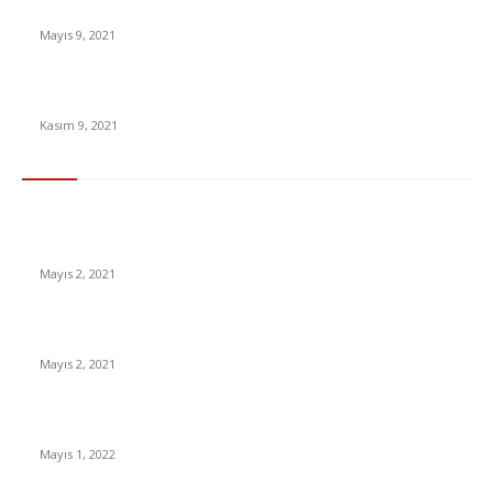
Yüz Şeklinize Göre Hangi Saç Ayrımı Size Daha Uygun?
Mayıs 9, 2021
Instagram’a “Abonelik” Özelliği Geliyor
Kasım 9, 2021
En Çok Tıklananlar
İzlemeniz Gereken En iyi Yabancı Diziler | IMDb Puanı 8 üzeri
Diziler
Mayıs 2, 2021
İnsanlık bir milyon yıl sonra neye benzeyecek?
Mayıs 2, 2021
Yabancı Dizi Halo 1. Sezon Türkçe Dublaj İzle
Mayıs 1, 2022