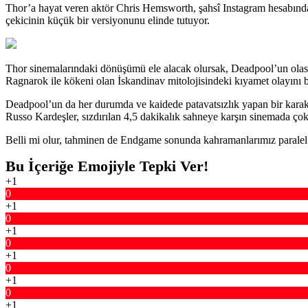
Thor’a hayat veren aktör Chris Hemsworth, şahsî Instagram hesabında
çekicinin küçük bir versiyonunu elinde tutuyor.
Thor sinemalarındaki dönüşümü ele alacak olursak, Deadpool’un olası b
Ragnarok ile kökeni olan İskandinav mitolojisindeki kıyamet olayını b
Deadpool’un da her durumda ve kaidede patavatsızlık yapan bir karak
Russo Kardeşler, sızdırılan 4,5 dakikalık sahneye karşın sinemada çok
Belli mi olur, tahminen de Endgame sonunda kahramanlarımız paralel ci
Bu İçeriğe Emojiyle Tepki Ver!
+1
0
+1
0
+1
0
+1
0
+1
0
+1