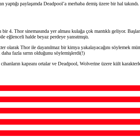
n yaptığı paylaşımda Deadpool’a merhaba demiş üzere bir hal takındı.
ir 4. Thor sinemasında yer alması kulağa çok mantıklı geliyor. Başlang
ile eğlenceli halde beyaz perdeye yansıtmıştı.
ter olarak Thor ile dayanılmaz bir kimya yakalayacağını söylemek müm
 daha fazla sırrın olduğunu söylemişlerdi(!)
hanların kapısını ortalar ve Deadpool, Wolverine üzere kült karakterle