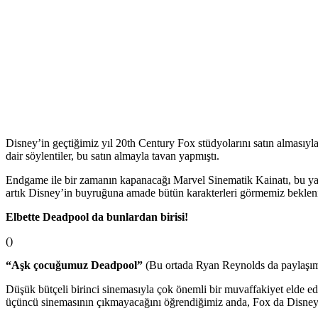
Disney’in geçtiğimiz yıl 20th Century Fox stüdyolarını satın almasıyl
dair söylentiler, bu satın almayla tavan yapmıştı.
Endgame ile bir zamanın kapanacağı Marvel Sinematik Kainatı, bu yaz
artık Disney’in buyruğuna amade bütün karakterleri görmemiz beklen
Elbette Deadpool da bunlardan birisi!
()
“Aşk çocuğumuz Deadpool”
(Bu ortada Ryan Reynolds da paylaşım
Düşük bütçeli birinci sinemasıyla çok önemli bir muvaffakiyet elde ed
üçüncü sinemasının çıkmayacağını öğrendiğimiz anda, Fox da Disney’e