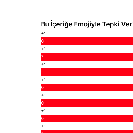
Bu İçeriğe Emojiyle Tepki Ver
+1
0
+1
2
+1
1
+1
0
+1
0
+1
0
+1