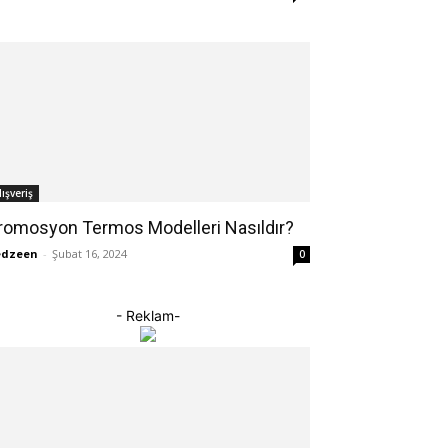
lışveriş
romosyon Termos Modelleri Nasıldır?
edzeen
-
Şubat 16, 2024
0
- Reklam-