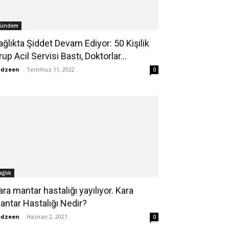
ündem
ağlıkta Şiddet Devam Ediyor: 50 Kişilik
rup Acil Servisi Bastı, Doktorlar...
edzeen
-
Temmuz 11, 2022
0
ağlık
ara mantar hastalığı yayılıyor. Kara
antar Hastalığı Nedir?
edzeen
-
Haziran 2, 2021
0