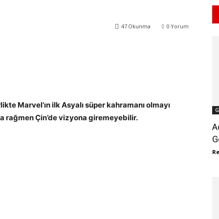
47
Okunma
0
Yorum
WhatsApp
ReddIt
rlikte Marvel’ın ilk Asyalı süper kahramanı olmayı
G
a rağmen Çin’de vizyona giremeyebilir.
A
G
R