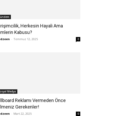
ündem
irişimcilik, Herkesin Hayali Ama
imlerin Kabusu?
edzeen
-
Temmuz 12, 2025
0
osyal Medya
illboard Reklamı Vermeden Önce
ilmeniz Gerekenler!
edzeen
-
Mart 22, 2025
0