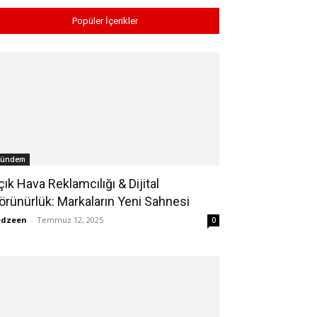
Popüler İçerikler
ündem
çık Hava Reklamcılığı & Dijital
örünürlük: Markaların Yeni Sahnesi
edzeen
-
Temmuz 12, 2025
0