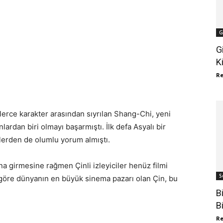
G
G
K
R
lerce karakter arasından sıyrılan Shang-Chi, yeni
rdan biri olmayı başarmıştı. İlk defa Asyalı bir
lerden de olumlu yorum almıştı.
a girmesine rağmen Çinli izleyiciler henüz filmi
S
göre dünyanın en büyük sinema pazarı olan Çin, bu
B
B
R