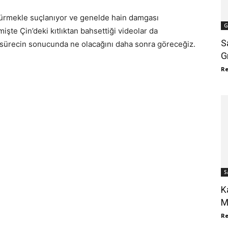
ömürmekle suçlanıyor ve genelde hain damgası
G
işte Çin’deki kıtlıktan bahsettiği videolar da
S
de sürecin sonucunda ne olacağını daha sonra göreceğiz.
G
R
S
K
M
R