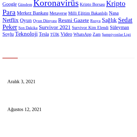
Koronavirüs
Kripto
Google
Kripto Borsası
Gündem
Para
Merkez Bankası
Nasa
Metaverse
Milli Eğitim Bakanlığı
Sedat
Netflix
Sağlık
Resmi Gazete
Oyun
Oyun Dünyası
Rusya
Peker
Survivor 2021
Süleyman
Survivor Kim Elendi
Son Dakika
Teknoloji
Soylu
Tesla
Video
WhatsApp
Zam
TÜİK
Şampiyonlar Ligi
Gündem
Adidas’dan Metaverse için büyük NFT atağı
Aralık 3, 2021
Bakan Koca: Tüm okullar zamanında açılacak
Ağustos 12, 2021
DSÖ’den Türkiye İçin Kabus Gibi ‘Omicron’ Açıklaması Sağlık Sistemi
Çökecek