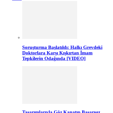
Soruşturma Başlatıldı: Halkı Grevdeki
Doktorlara Karşı Kışkırtan İmam
Tepkilerin Odağında [VIDEO]
Tasarımlarıyla Göz Kanatıp Başarısız