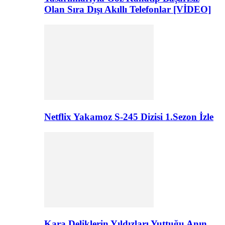
Olan Sıra Dışı Akıllı Telefonlar [VİDEO]
Netflix Yakamoz S-245 Dizisi 1.Sezon İzle
Kara Deliklerin Yıldızları Yuttuğu Anın