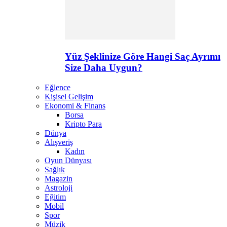
Yüz Şeklinize Göre Hangi Saç Ayrımı
Size Daha Uygun?
Eğlence
Kişisel Gelişim
Ekonomi & Finans
Borsa
Kripto Para
Dünya
Alışveriş
Kadın
Oyun Dünyası
Sağlık
Magazin
Astroloji
Eğitim
Mobil
Spor
Müzik