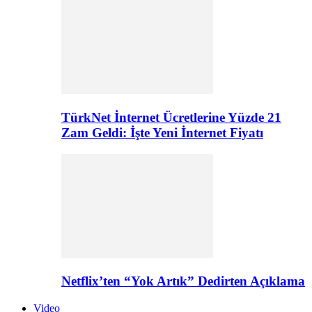
TürkNet İnternet Ücretlerine Yüzde 21
Zam Geldi: İşte Yeni İnternet Fiyatı
Netflix’ten “Yok Artık” Dedirten Açıklama
Video