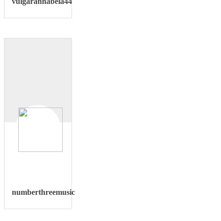
vulgarannabela44
numberthreemusic