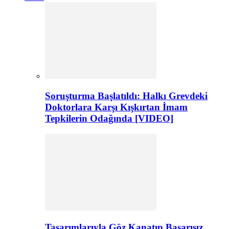
Soruşturma Başlatıldı: Halkı Grevdeki
Doktorlara Karşı Kışkırtan İmam
Tepkilerin Odağında [VIDEO]
Tasarımlarıyla Göz Kanatıp Başarısız