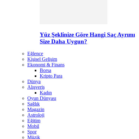
Yüz Şeklinize Göre Hangi Saç Ayrımı
Size Daha Uygun?
Eğlence
Kişisel Gelişim
Ekonomi & Finans
Borsa
Kripto Para
Dünya
Alışveriş
Kadın
Oyun Dünyası
Sağlık
Magazin
Astroloji
Eğitim
Mobil
Spor
Müzik