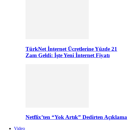
TürkNet İnternet Ücretlerine Yüzde 21
Zam Geldi: İşte Yeni İnternet Fiyatı
Netflix’ten “Yok Artık” Dedirten Açıklama
Video