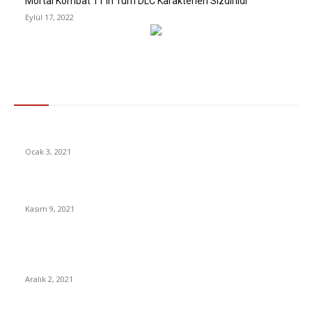
Mortal Kombat 11’ın Tüm DLC Karakterleri Sızdırıldı
Eylül 17, 2022
Gündem
Jennifer Lopez genç görünmenin sırrını açıkladı
Ocak 3, 2021
Instagram’a “Abonelik” Özelliği Geliyor
Kasım 9, 2021
Koronavirüse Karşı En Dirençli Ülkeler Açıklandı: Peki Türkiye’de
Ne Durumda?
Aralık 2, 2021