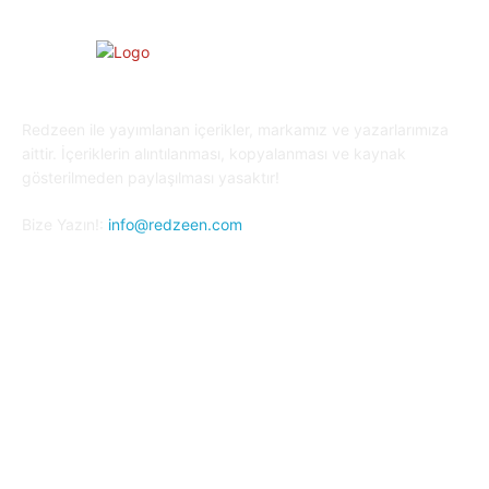
Redzeen ile yayımlanan içerikler, markamız ve yazarlarımıza
aittir. İçeriklerin alıntılanması, kopyalanması ve kaynak
gösterilmeden paylaşılması yasaktır!
Bize Yazın!:
info@redzeen.com
Bizi Takip Edin!