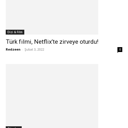
Dizi & Film
Türk filmi, Netflix’te zirveye oturdu!
Redzeen
-
Şubat 3, 2022
0