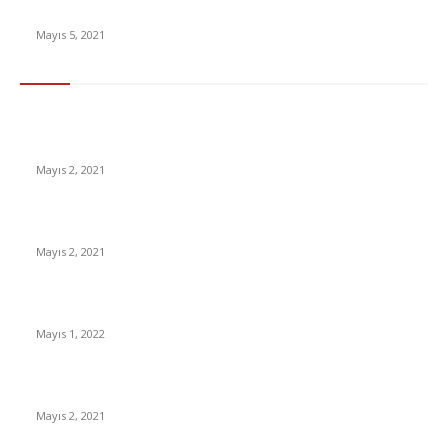
ABD, Hakan Atilla’ya 10 yıl ticaret yasağı getirdi
Mayıs 5, 2021
En Çok Tıklananlar
İzlemeniz Gereken En iyi Yabancı Diziler | IMDb Puanı 8 üzeri
Diziler
Mayıs 2, 2021
İnsanlık bir milyon yıl sonra neye benzeyecek?
Mayıs 2, 2021
Yabancı Dizi Halo 1. Sezon Türkçe Dublaj İzle
Mayıs 1, 2022
15 ülkeden gelenlerden PCR testi istenmeyecek
Mayıs 2, 2021
Popüler Kategoriler