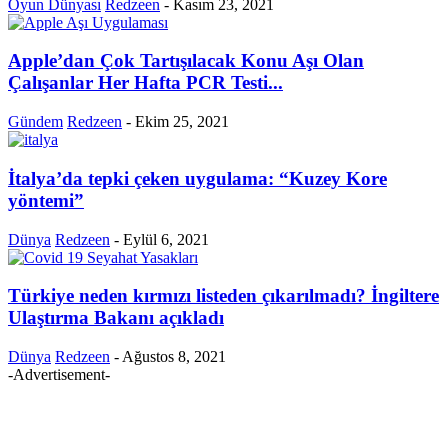
Oyun Dünyası
Redzeen
-
Kasım 23, 2021
Apple’dan Çok Tartışılacak Konu Aşı Olan
Çalışanlar Her Hafta PCR Testi...
Gündem
Redzeen
-
Ekim 25, 2021
İtalya’da tepki çeken uygulama: “Kuzey Kore
yöntemi”
Dünya
Redzeen
-
Eylül 6, 2021
Türkiye neden kırmızı listeden çıkarılmadı? İngiltere
Ulaştırma Bakanı açıkladı
Dünya
Redzeen
-
Ağustos 8, 2021
-Advertisement-