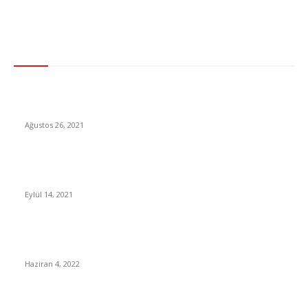
Gündem
XCOM Ekibi Marvel’ın Yeni Oyunu “Midnight Suns” Fragmanı
Yayınlandı [TRAILER]
Ağustos 26, 2021
Parasını Alamayan Vatandaş, İş Makinesiyle Şirket
Kamyonlarını Ezdi [Video]
Eylül 14, 2021
İnsanlar Tek Eşli mi Yoksa Çok Eşli mi? Cevabını Muhtemelen
Çok da Beğenmeyeceğiniz Bu Soruyu Yanıtladık!
Haziran 4, 2022
Kimlik ve ehliyette yeni dönem!