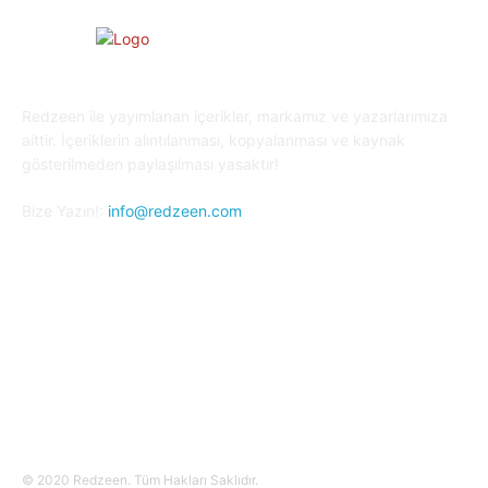
Redzeen ile yayımlanan içerikler, markamız ve yazarlarımıza
aittir. İçeriklerin alıntılanması, kopyalanması ve kaynak
gösterilmeden paylaşılması yasaktır!
Bize Yazın!:
info@redzeen.com
Bizi Takip Edin!
© 2020 Redzeen. Tüm Hakları Saklıdır.