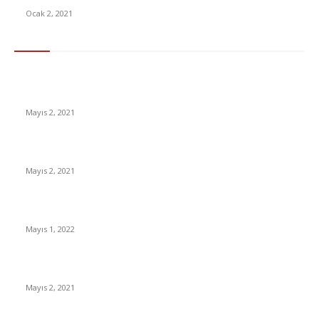
Ocak 2, 2021
En Çok Tıklananlar
İzlemeniz Gereken En iyi Yabancı Diziler | IMDb Puanı 8 üzeri
Diziler
Mayıs 2, 2021
İnsanlık bir milyon yıl sonra neye benzeyecek?
Mayıs 2, 2021
Yabancı Dizi Halo 1. Sezon Türkçe Dublaj İzle
Mayıs 1, 2022
15 ülkeden gelenlerden PCR testi istenmeyecek
Mayıs 2, 2021
Popüler Kategoriler