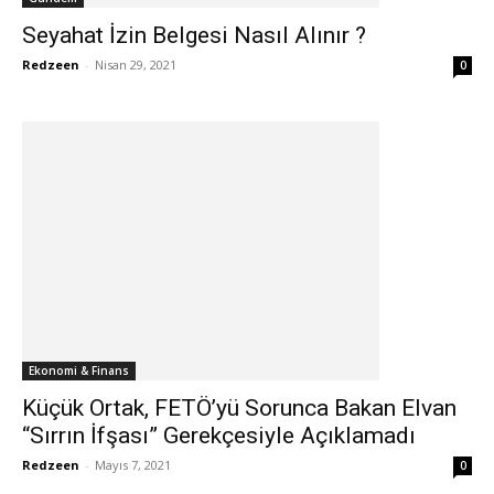
Seyahat İzin Belgesi Nasıl Alınır ?
Redzeen
-
Nisan 29, 2021
0
Ekonomi & Finans
Küçük Ortak, FETÖ’yü Sorunca Bakan Elvan
“Sırrın İfşası” Gerekçesiyle Açıklamadı
Redzeen
-
Mayıs 7, 2021
0