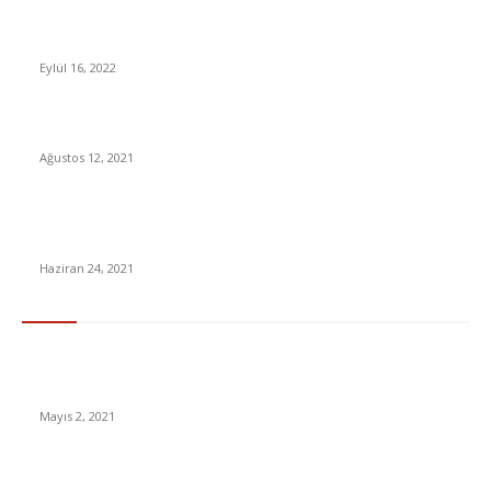
Godzilla: King of the Monsters İçin Yeni Poster Yayınlandı
Eylül 16, 2022
Bakan Koca: Tüm okullar zamanında açılacak
Ağustos 12, 2021
2021 Açıköğretim AUZEF sınav sonuçları belli oldu! Sınav
Sonucu Sorgula
Haziran 24, 2021
En Çok Tıklananlar
İzlemeniz Gereken En iyi Yabancı Diziler | IMDb Puanı 8 üzeri
Diziler
Mayıs 2, 2021
İnsanlık bir milyon yıl sonra neye benzeyecek?