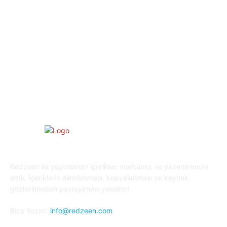
Spor
29
Eğitim
29
Yaşam
27
Oyun Dünyası
25
Kripto Para
23
Redzeen ile yayımlanan içerikler, markamız ve yazarlarımıza
aittir. İçeriklerin alıntılanması, kopyalanması ve kaynak
gösterilmeden paylaşılması yasaktır!
Bize Yazın!:
info@redzeen.com