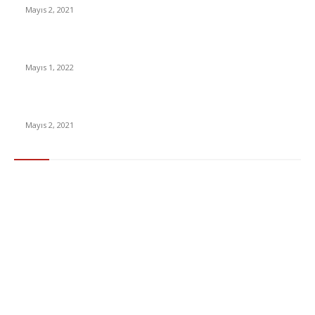
Mayıs 2, 2021
Yabancı Dizi Halo 1. Sezon Türkçe Dublaj İzle
Mayıs 1, 2022
15 ülkeden gelenlerden PCR testi istenmeyecek
Mayıs 2, 2021
Popüler Kategoriler
Gündem
283
Ekonomi & Finans
96
Teknoloji
77
Sağlık
56
Dizi & Film
38
Dünya
37
Eğlence
30