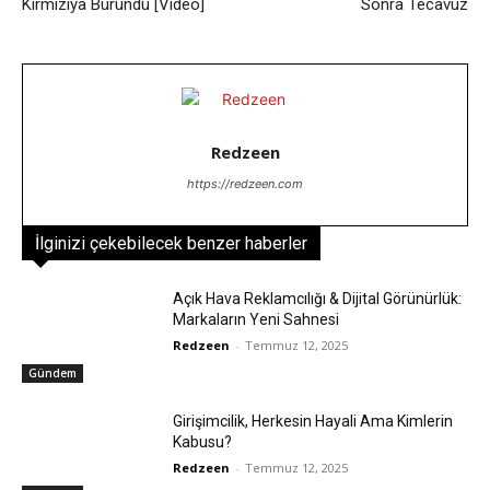
Kırmızıya Büründü [Video]
Sonra Tecavüz
Redzeen
https://redzeen.com
İlginizi çekebilecek benzer haberler
Açık Hava Reklamcılığı & Dijital Görünürlük:
Markaların Yeni Sahnesi
Redzeen
-
Temmuz 12, 2025
Gündem
Girişimcilik, Herkesin Hayali Ama Kimlerin
Kabusu?
Redzeen
-
Temmuz 12, 2025