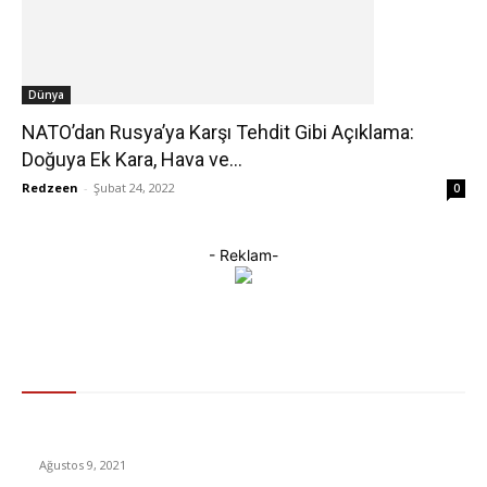
Dünya
NATO’dan Rusya’ya Karşı Tehdit Gibi Açıklama:
Doğuya Ek Kara, Hava ve...
Redzeen
-
Şubat 24, 2022
0
- Reklam-
Gündem
LGS 2. nakil sonuçları açıklandı! Sorgulama ekranı için tıklayınız
Ağustos 9, 2021