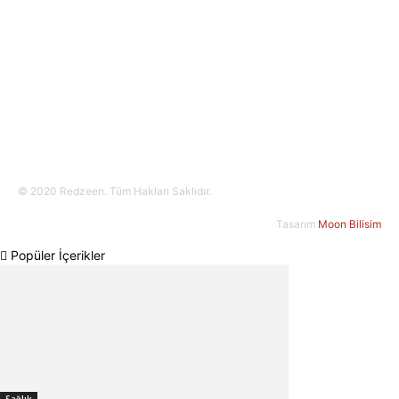
Bizi Takip Edin!
© 2020 Redzeen. Tüm Hakları Saklıdır.
Tasarım
Moon Bilisim
Popüler İçerikler