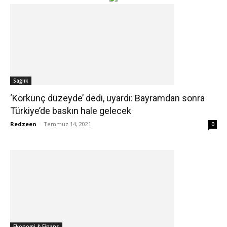
Sağlık
‘Korkunç düzeyde’ dedi, uyardı: Bayramdan sonra
Türkiye’de baskın hale gelecek
Redzeen
-
Temmuz 14, 2021
0
Ekonomi & Finans