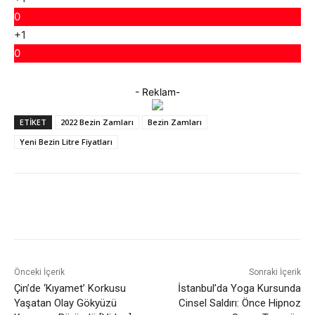
0
+1
0
- Reklam-
ETIKET
2022 Bezin Zamları
Bezin Zamları
Yeni Bezin Litre Fiyatları
Facebook
X
WhatsApp
ReddIt
Önceki İçerik
Sonraki İçerik
Çin’de ‘Kıyamet’ Korkusu
İstanbul’da Yoga Kursunda
Yaşatan Olay Gökyüzü
Cinsel Saldırı: Önce Hipnoz