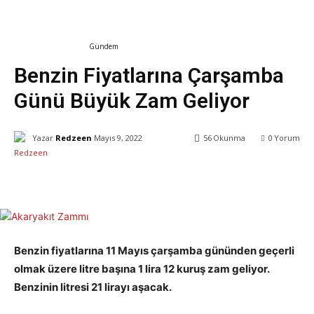
Ekonomi & Finans
Gündem
Benzin Fiyatlarına Çarşamba
Günü Büyük Zam Geliyor
Yazar
Redzeen
Mayıs 9, 2022
56
Okunma
0
Yorum
Facebook
X
WhatsApp
ReddIt
Benzin fiyatlarına 11 Mayıs çarşamba gününden geçerli
olmak üzere litre başına 1 lira 12 kuruş zam geliyor.
Benzinin litresi 21 lirayı aşacak.