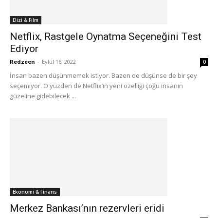
Dizi & Film
Netflix, Rastgele Oynatma Seçeneğini Test
Ediyor
Redzeen
-
Eylül 16, 2022
0
İnsan bazen düşünmemek istiyor. Bazen de düşünse de bir şey
seçemiyor. O yüzden de Netflix’in yeni özelliği çoğu insanın
güzeline gidebilecek ...
Ekonomi & Finans
Merkez Bankası’nın rezervleri eridi