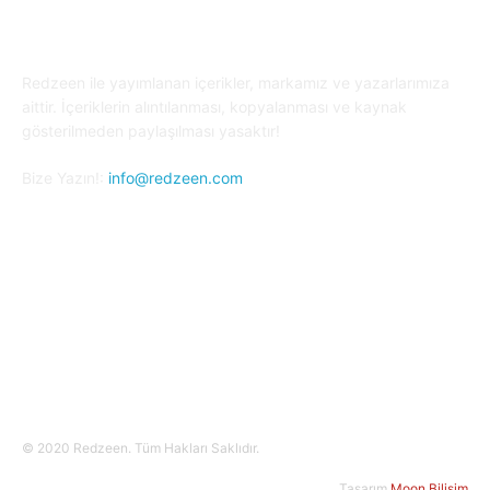
Redzeen ile yayımlanan içerikler, markamız ve yazarlarımıza
aittir. İçeriklerin alıntılanması, kopyalanması ve kaynak
gösterilmeden paylaşılması yasaktır!
Bize Yazın!:
info@redzeen.com
Bizi Takip Edin!
© 2020 Redzeen. Tüm Hakları Saklıdır.
Tasarım
Moon Bilisim