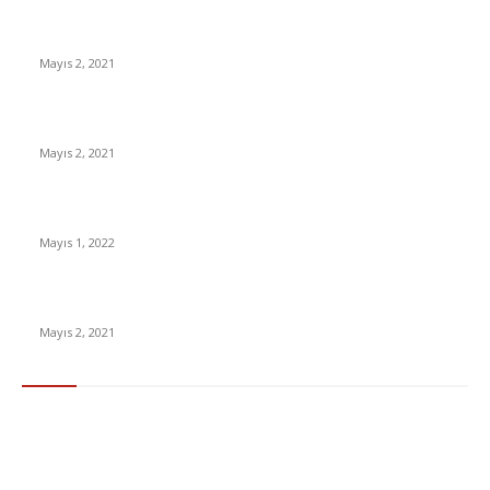
İzlemeniz Gereken En iyi Yabancı Diziler | IMDb Puanı 8 üzeri
Diziler
Mayıs 2, 2021
İnsanlık bir milyon yıl sonra neye benzeyecek?
Mayıs 2, 2021
Yabancı Dizi Halo 1. Sezon Türkçe Dublaj İzle
Mayıs 1, 2022
15 ülkeden gelenlerden PCR testi istenmeyecek
Mayıs 2, 2021
Popüler Kategoriler
Gündem
283
Ekonomi & Finans
96