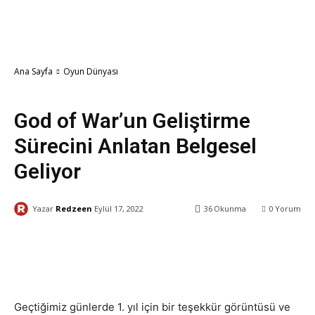
Ana Sayfa
Oyun Dünyası
Oyun Dünyası
God of War’un Geliştirme
Sürecini Anlatan Belgesel
Geliyor
Yazar
Redzeen
Eylül 17, 2022
36
Okunma
0
Yorum
Facebook
X
WhatsApp
ReddIt
Geçtiğimiz günlerde 1. yıl için bir teşekkür görüntüsü ve