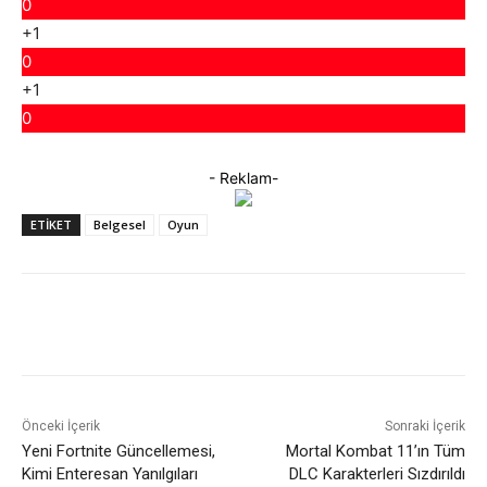
0
+1
0
+1
0
- Reklam-
ETIKET
Belgesel
Oyun
Facebook
X
WhatsApp
ReddIt
Önceki İçerik
Sonraki İçerik
Yeni Fortnite Güncellemesi,
Mortal Kombat 11’ın Tüm
Kimi Enteresan Yanılgıları
DLC Karakterleri Sızdırıldı