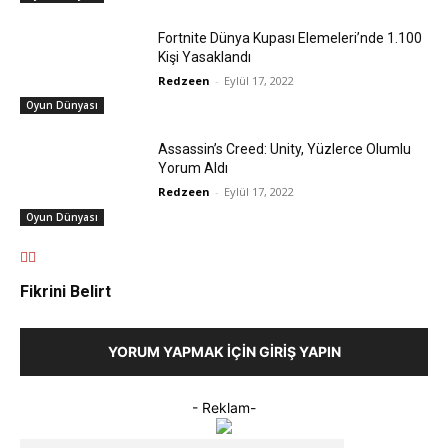
Fortnite Dünya Kupası Elemeleri’nde 1.100
Kişi Yasaklandı
Redzeen
-
Eylül 17, 2022
Oyun Dünyası
Assassin’s Creed: Unity, Yüzlerce Olumlu
Yorum Aldı
Redzeen
-
Eylül 17, 2022
Oyun Dünyası
Fikrini Belirt
YORUM YAPMAK İÇIN GIRIŞ YAPIN
- Reklam-