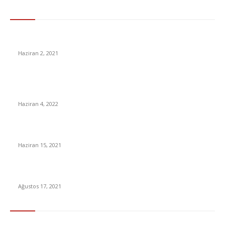
Gündem
Kara mantar hastalığı yayılıyor. Kara Mantar Hastalığı Nedir?
Haziran 2, 2021
İnsanlar Tek Eşli mi Yoksa Çok Eşli mi? Cevabını Muhtemelen
Çok da Beğenmeyeceğiniz Bu Soruyu Yanıtladık!
Haziran 4, 2022
E-Okul karne notu sorgulama nasıl yapılır?
Haziran 15, 2021
Michy Batshuayi, İstanbul’a geldi
Ağustos 17, 2021
En Çok Tıklananlar