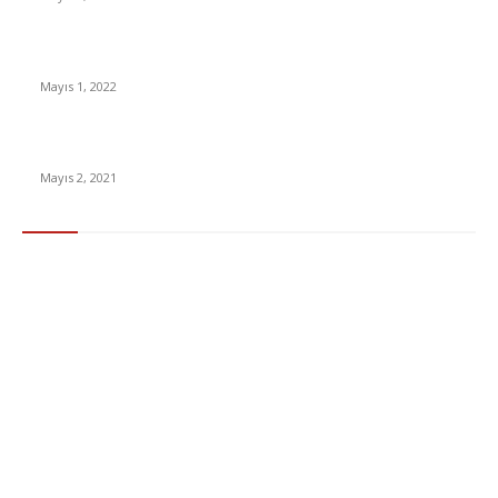
Yabancı Dizi Halo 1. Sezon Türkçe Dublaj İzle
Mayıs 1, 2022
15 ülkeden gelenlerden PCR testi istenmeyecek
Mayıs 2, 2021
Popüler Kategoriler
Gündem
283
Ekonomi & Finans
96
Teknoloji
77
Sağlık
56
Dizi & Film
38
Dünya
37
Eğlence
30