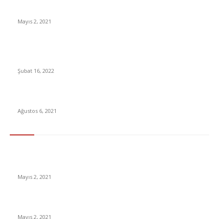
İnsanlık bir milyon yıl sonra neye benzeyecek?
Mayıs 2, 2021
Dudak Uçuklatan Kar! Türk Telekom, Toplam Abone Sayısını ve
Elde Ettiği Kârı Açıkladı
Şubat 16, 2022
Milli Eğitim Bakanı Ziya Selçuk istifa etti!
Ağustos 6, 2021
En Çok Tıklananlar
İzlemeniz Gereken En iyi Yabancı Diziler | IMDb Puanı 8 üzeri
Diziler
Mayıs 2, 2021
İnsanlık bir milyon yıl sonra neye benzeyecek?
Mayıs 2, 2021