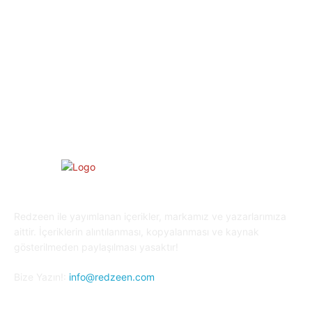
Spor
29
Eğitim
29
Yaşam
27
Oyun Dünyası
25
Kripto Para
23
Redzeen ile yayımlanan içerikler, markamız ve yazarlarımıza
aittir. İçeriklerin alıntılanması, kopyalanması ve kaynak
gösterilmeden paylaşılması yasaktır!
Bize Yazın!:
info@redzeen.com