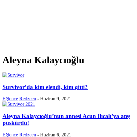
Aleyna Kalaycıoğlu
Survivor’da kim elendi, kim gitti?
Eğlence
Redzeen
-
Haziran 9, 2021
Aleyna Kalaycıoğlu’nun annesi Acun Ilıcalı’ya ateş
püskürdü!
Eğlence
Redzeen
-
Haziran 6, 2021