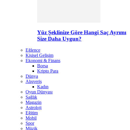
Yüz Şeklinize Göre Hangi Saç Ayrımı
Size Daha Uygun?
Eğlence
Kişisel Gelişim
Ekonomi & Finans
Borsa
Kripto Para
Dünya
Alışveriş
Kadın
Oyun Dünyası
Sağlık
Magazin
Astroloji
Eğitim
Mobil
Spor
Müzik