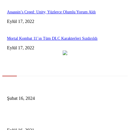
Assassin’s Creed: Unity, Yüzlerce Olumlu Yorum Aldı
Eylül 17, 2022
Mortal Kombat 11’ın Tüm DLC Karakterleri Sızdırıldı
Eylül 17, 2022
Gündem
Promosyon Termos Modelleri Nasıldır?
Şubat 16, 2024
Türkiye’de Acı Tablo, Ülkelerin Ekonomik Özgürlüğü Gösteren Rapor
Açıklandı