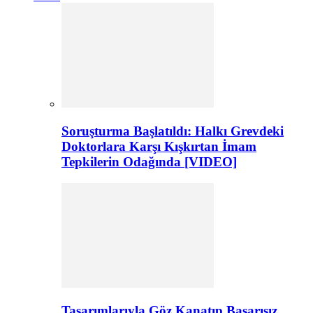
Soruşturma Başlatıldı: Halkı Grevdeki
Doktorlara Karşı Kışkırtan İmam
Tepkilerin Odağında [VIDEO]
Tasarımlarıyla Göz Kanatıp Başarısız