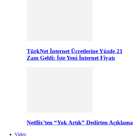
TürkNet İnternet Ücretlerine Yüzde 21
Zam Geldi: İşte Yeni İnternet Fiyatı
Netflix’ten “Yok Artık” Dedirten Açıklama
Video