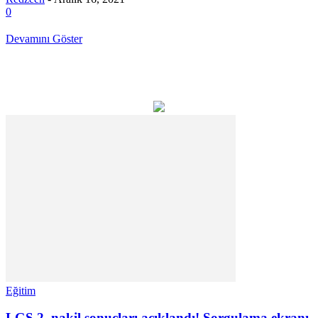
0
Devamını Göster
Eğitim
LGS 2. nakil sonuçları açıklandı! Sorgulama ekranı