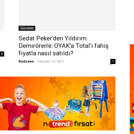
Gündem
Sedat Peker’den Yıldırım
Demirören’e: OYAK’a Total’i fahiş
fiyatla nasıl satıldı?
0
Redzeen
-
Haziran 13, 2021
1