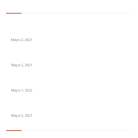
En Çok Tıklananlar
İzlemeniz Gereken En iyi Yabancı Diziler | IMDb Puanı 8 üzeri
Diziler
Mayıs 2, 2021
İnsanlık bir milyon yıl sonra neye benzeyecek?
Mayıs 2, 2021
Yabancı Dizi Halo 1. Sezon Türkçe Dublaj İzle
Mayıs 1, 2022
15 ülkeden gelenlerden PCR testi istenmeyecek
Mayıs 2, 2021
Popüler Kategoriler