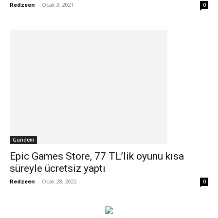
Redzeen
-
Ocak 3, 2021
0
Gündem
Epic Games Store, 77 TL’lik oyunu kısa
süreyle ücretsiz yaptı
Redzeen
-
Ocak 28, 2022
0