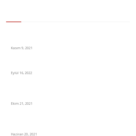
Gündem
Seyahat Engeli Kalkıyor İngiltere, Sinovac Aşısına Onay
Vereceğini Açıkladı
Kasım 9, 2021
Bilim İnsanları, Robotlara Gülmeyi Öğretmeye Başladı
Eylül 16, 2022
Merkez Bankası’nın Faiz Kararı Açıklandı, Dolar Aldı Başını
Gidiyor
Ekim 21, 2021
Beşiktaş’ta yıldız futbolcu için transfer teklifi geldi! İşte verilen
yanıt
Haziran 20, 2021