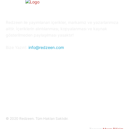
Redzeen ile yayımlanan içerikler, markamız ve yazarlarımıza
aittir. İçeriklerin alıntılanması, kopyalanması ve kaynak
gösterilmeden paylaşılması yasaktır!
Bize Yazın!:
info@redzeen.com
Bizi Takip Edin!
© 2020 Redzeen. Tüm Hakları Saklıdır.