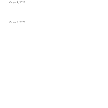
Mayıs 1, 2022
15 ülkeden gelenlerden PCR testi istenmeyecek
Mayıs 2, 2021
Popüler Kategoriler
Gündem
283
Ekonomi & Finans
96
Teknoloji
77
Sağlık
56
Dizi & Film
38
Dünya
37
Eğlence
30
Spor
29
Eğitim
29
Yaşam
27