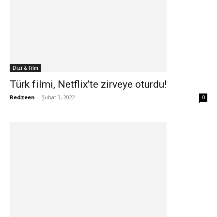
Dizi & Film
Türk filmi, Netflix’te zirveye oturdu!
Redzeen
-
Şubat 3, 2022
0