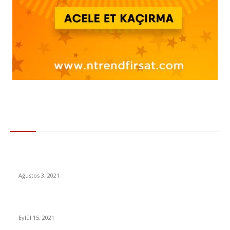
Gündem
MasterChef ana kadro ikinci yarışmacısı kim oldu? MasterChef
Türkiye 2021 yarışmacıları belli oluyor!
Ağustos 3, 2021
iPhone 13 Sonrası ‘Eski’ iPhone’ların Fiyatları Nasıl Değişti?
Eylül 15, 2021