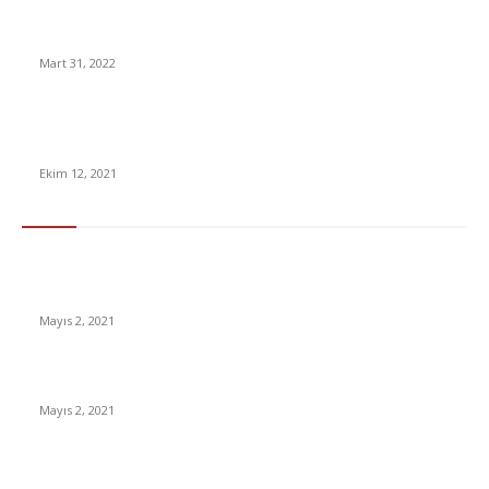
Motorine 2 Günde 2. İndirim Geldi! İşte Son Güncel Fiyat
Mart 31, 2022
Elon Musk, ‘Dünyanın En Zengin İnsanı’ Unvanını Elinden Aldığı
Jeff Bezos’u Fena Trolledi
Ekim 12, 2021
En Çok Tıklananlar
İzlemeniz Gereken En iyi Yabancı Diziler | IMDb Puanı 8 üzeri
Diziler
Mayıs 2, 2021
İnsanlık bir milyon yıl sonra neye benzeyecek?
Mayıs 2, 2021
Yabancı Dizi Halo 1. Sezon Türkçe Dublaj İzle