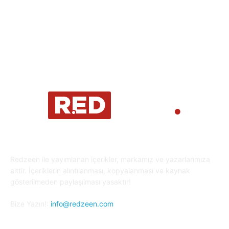
Oyun Dünyası
25
Kripto Para
23
Redzeen ile yayımlanan içerikler, markamız ve yazarlarımıza
aittir. İçeriklerin alıntılanması, kopyalanması ve kaynak
gösterilmeden paylaşılması yasaktır!
Bize Yazın!:
info@redzeen.com