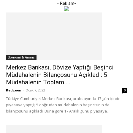
- Reklam-
Ekonomi & Finans
Merkez Bankası, Dövize Yaptığı Beşinci
Müdahalenin Bilançosunu Açıkladı: 5
Müdahalenin Toplamı...
Redzeen
-
Ocak 7, 2022
0
Türkiye Cumhuriyet Merkez Bankası, aralık ayında 17 gün içinde
piyasaya yaptığı 5 doğrudan müdahalenin beşincisinin de
bilançosunu açıkladı. Buna göre 17 Aralık günü piyasaya...