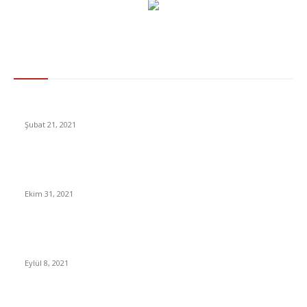
Gündem
Elon Musk’ın Bitcoin kumarı işe yaradı
Şubat 21, 2021
Bilim Kurulu Üyesinden Kapanma Uyarısı Geldi: Vaka Sayısı 70
Bin Olursa Kapanabiliriz
Ekim 31, 2021
Twitter’a Kullanıcıların Çok Hoşuna Gidecek Bir Özellik Geliyor:
Takipçi Çıkarma
Eylül 8, 2021
Benzin Dev Zam! Akaryakıta ÖTV Zammı