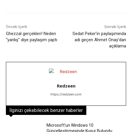
Facebook
X
WhatsApp
ReddIt
Önceki İçerik
Sonraki İçerik
Ghezzal gerçekleri! Neden
Sedat Peker’in paylaşımında
“yanlış” diye paylaşım yaptı
adı geçen Ahmet Onay’dan
açıklama
Redzeen
https://redzeen.com
İlginizi çekebilecek benzer haberler
Microsoft’un Windows 10
Güncelleştirmesinde Kusur Bulundu