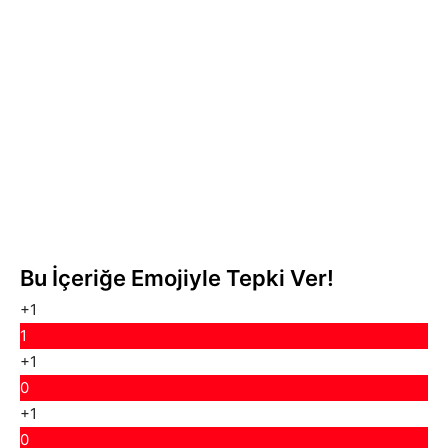
Bu İçeriğe Emojiyle Tepki Ver!
+1
1
+1
0
+1
0