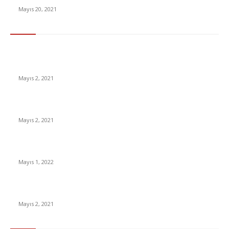
Mayıs 20, 2021
En Çok Tıklananlar
İzlemeniz Gereken En iyi Yabancı Diziler | IMDb Puanı 8 üzeri
Diziler
Mayıs 2, 2021
İnsanlık bir milyon yıl sonra neye benzeyecek?
Mayıs 2, 2021
Yabancı Dizi Halo 1. Sezon Türkçe Dublaj İzle
Mayıs 1, 2022
15 ülkeden gelenlerden PCR testi istenmeyecek
Mayıs 2, 2021
Popüler Kategoriler