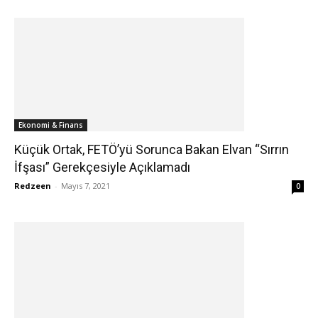
Ekonomi & Finans
Küçük Ortak, FETÖ’yü Sorunca Bakan Elvan “Sırrın
İfşası” Gerekçesiyle Açıklamadı
Redzeen
-
Mayıs 7, 2021
0