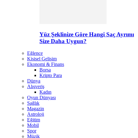
Yüz Şeklinize Göre Hangi Saç Ayrımı
Size Daha Uygun?
Eğlence
Kişisel Gelişim
Ekonomi & Finans
Borsa
Kripto Para
Dünya
Alışveriş
Kadın
Oyun Dünyası
Sağlık
Magazin
Astroloji
Eğitim
Mobil
Spor
Müzik