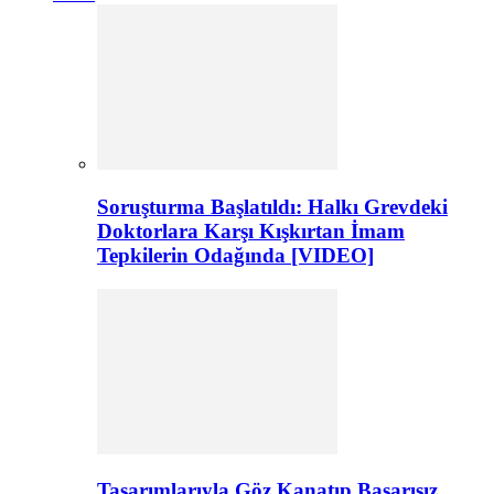
Soruşturma Başlatıldı: Halkı Grevdeki
Doktorlara Karşı Kışkırtan İmam
Tepkilerin Odağında [VIDEO]
Tasarımlarıyla Göz Kanatıp Başarısız