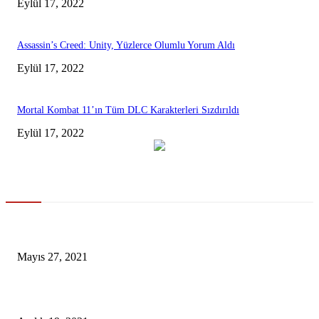
Eylül 17, 2022
Assassin’s Creed: Unity, Yüzlerce Olumlu Yorum Aldı
Eylül 17, 2022
Mortal Kombat 11’ın Tüm DLC Karakterleri Sızdırıldı
Eylül 17, 2022
Gündem
Merkez Bankası’nın rezervleri eridi
Mayıs 27, 2021
Türksat 5B uydusu uzaya fırlatıldı [Video]