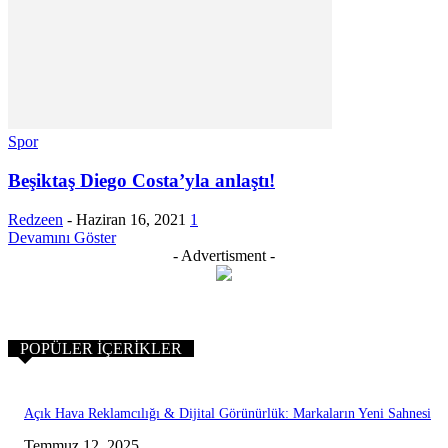
Spor
Beşiktaş Diego Costa’yla anlaştı!
Redzeen
-
Haziran 16, 2021
1
Devamını Göster
- Advertisment -
POPÜLER İÇERIKLER
Açık Hava Reklamcılığı & Dijital Görünürlük: Markaların Yeni Sahnesi
Temmuz 12, 2025