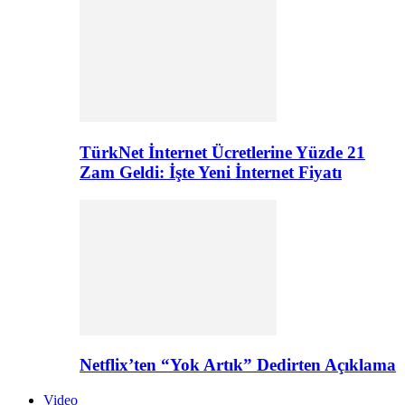
TürkNet İnternet Ücretlerine Yüzde 21
Zam Geldi: İşte Yeni İnternet Fiyatı
Netflix’ten “Yok Artık” Dedirten Açıklama
Video