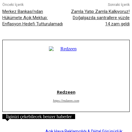
Önceki İçerik
Sonraki İçerik
Merkez Bankası’ndan
Zamla Yatıp Zamla Kalkıyoruz!
Hükümete Açık Mektup:
Doğalgazda santrallere yüzde
Enflasyon Hedefi Tutturulamadı
14 zam geldi
Redzeen
https://redzeen.com
İlginizi çekebilecek benzer haberler
Açık Hava Reklamcılığı & Dijital Görünürlük: