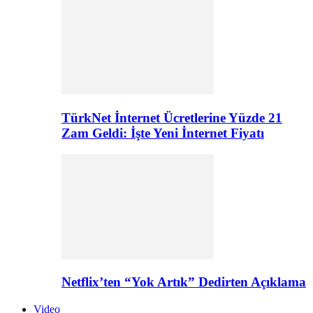
TürkNet İnternet Ücretlerine Yüzde 21
Zam Geldi: İşte Yeni İnternet Fiyatı
Netflix’ten “Yok Artık” Dedirten Açıklama
Video