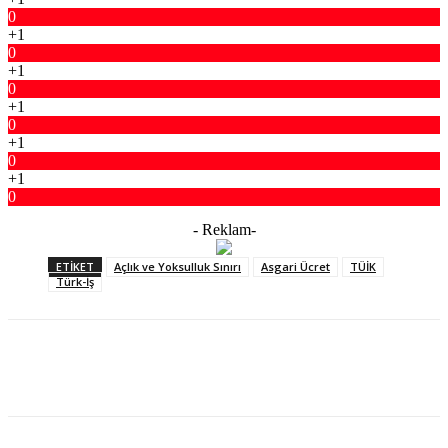
0
+1
0
+1
0
+1
0
+1
0
+1
0
- Reklam-
ETIKET
Açlık ve Yoksulluk Sınırı
Asgari Ücret
TÜİK
Türk-İş
Facebook
X
WhatsApp
ReddIt