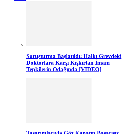
Soruşturma Başlatıldı: Halkı Grevdeki
Doktorlara Karşı Kışkırtan İmam
Tepkilerin Odağında [VIDEO]
Tasarımlarıyla Göz Kanatıp Başarısız