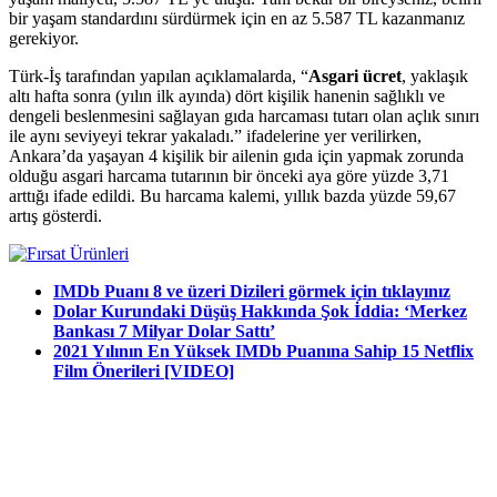
bir yaşam standardını sürdürmek için en az 5.587 TL kazanmanız
gerekiyor.
Türk-İş tarafından yapılan açıklamalarda, “
Asgari ücret
, yaklaşık
altı hafta sonra (yılın ilk ayında) dört kişilik hanenin sağlıklı ve
dengeli beslenmesini sağlayan gıda harcaması tutarı olan açlık sınırı
ile aynı seviyeyi tekrar yakaladı.” ifadelerine yer verilirken,
Ankara’da yaşayan 4 kişilik bir ailenin gıda için yapmak zorunda
olduğu asgari harcama tutarının bir önceki aya göre yüzde 3,71
arttığı ifade edildi. Bu harcama kalemi, yıllık bazda yüzde 59,67
artış gösterdi.
IMDb Puanı 8 ve üzeri Dizileri görmek için tıklayınız
Dolar Kurundaki Düşüş Hakkında Şok İddia: ‘Merkez
Bankası 7 Milyar Dolar Sattı’
2021 Yılının En Yüksek IMDb Puanına Sahip 15 Netflix
Film Önerileri [VIDEO]