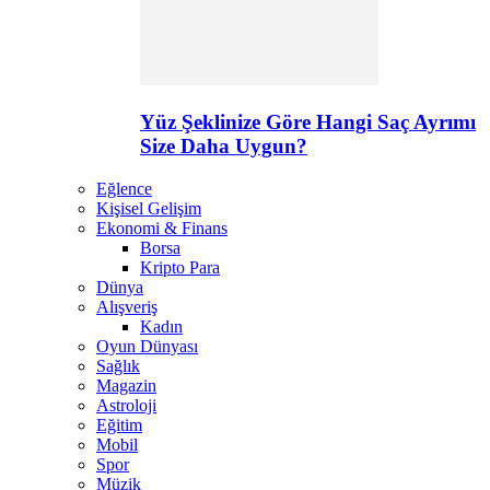
Yüz Şeklinize Göre Hangi Saç Ayrımı
Size Daha Uygun?
Eğlence
Kişisel Gelişim
Ekonomi & Finans
Borsa
Kripto Para
Dünya
Alışveriş
Kadın
Oyun Dünyası
Sağlık
Magazin
Astroloji
Eğitim
Mobil
Spor
Müzik