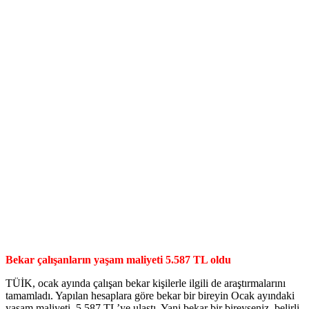
Bekar çalışanların yaşam maliyeti 5.587 TL oldu
TÜİK, ocak ayında çalışan bekar kişilerle ilgili de araştırmalarını
tamamladı. Yapılan hesaplara göre bekar bir bireyin Ocak ayındaki
yaşam maliyeti, 5.587 TL’ye ulaştı. Yani bekar bir bireyseniz, belirli