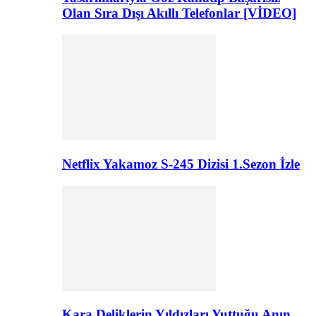
Olan Sıra Dışı Akıllı Telefonlar [VİDEO]
Netflix Yakamoz S-245 Dizisi 1.Sezon İzle
Kara Deliklerin Yıldızları Yuttuğu Anın