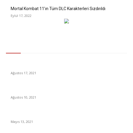
Mortal Kombat 11’ın Tüm DLC Karakterleri Sızdırıldı
Eylül 17, 2022
Gündem
Michy Batshuayi, İstanbul’a geldi
Ağustos 17, 2021
Beşiktaş’tan forvete Batshuayi hamlesi
Ağustos 10, 2021
Süleyman Soylu Sedat Peker’e yanıt verdi
Mayıs 13, 2021