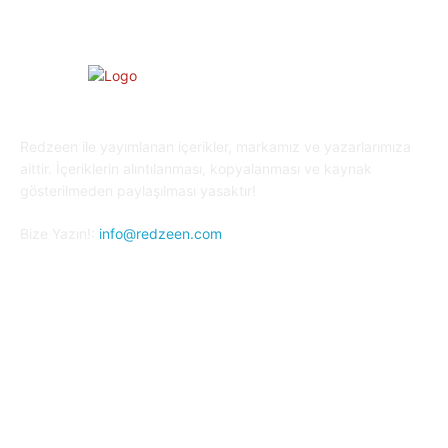
Redzeen ile yayımlanan içerikler, markamız ve yazarlarımıza
aittir. İçeriklerin alıntılanması, kopyalanması ve kaynak
gösterilmeden paylaşılması yasaktır!
Bize Yazın!:
info@redzeen.com
Bizi Takip Edin!