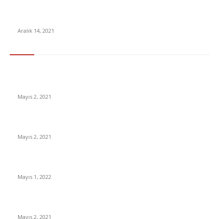
Böyle Dalgınlık mı Olur: 4 Milyon TL’lik NFT, Yanlışlıkla 40 bin
TL’ye Satıldı
Aralık 14, 2021
En Çok Tıklananlar
İzlemeniz Gereken En iyi Yabancı Diziler | IMDb Puanı 8 üzeri
Diziler
Mayıs 2, 2021
İnsanlık bir milyon yıl sonra neye benzeyecek?
Mayıs 2, 2021
Yabancı Dizi Halo 1. Sezon Türkçe Dublaj İzle
Mayıs 1, 2022
15 ülkeden gelenlerden PCR testi istenmeyecek
Mayıs 2, 2021