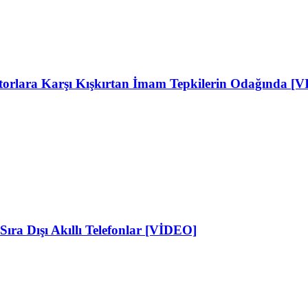
ktorlara Karşı Kışkırtan İmam Tepkilerin Odağında [
Sıra Dışı Akıllı Telefonlar [VİDEO]