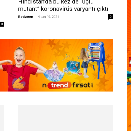
Hindistan’da bu kez de “üçlü
mutant” koronavirüs varyantı çıktı
Redzeen
-
Nisan 19, 2021
0
0