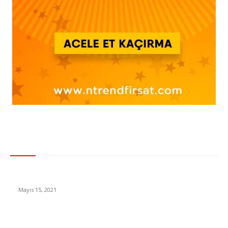
Gündem
Survivor’da duygusal anlar. Gözyaşları sel oldu!
Mayıs 15, 2021
Lise taban puanları ve LGS yüzdelik dilimleri açıklandı!