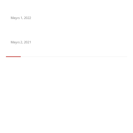
Yabancı Dizi Halo 1. Sezon Türkçe Dublaj İzle
Mayıs 1, 2022
15 ülkeden gelenlerden PCR testi istenmeyecek
Mayıs 2, 2021
Popüler Kategoriler
Gündem
283
Ekonomi & Finans
96
Teknoloji
77
Sağlık
56
Dizi & Film
38
Dünya
37
Eğlence
30
Spor
29