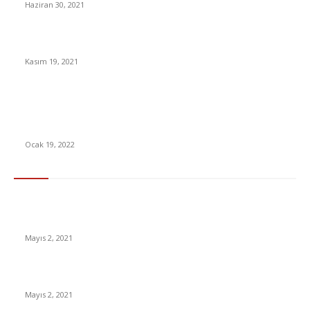
Haziran 30, 2021
Son 580 Yılın En Büyük Ay Tutulması Gerçekleşti [VİDEO]
Kasım 19, 2021
Bulgarlar, Türkiye ‘Yasağına’ Saatler Kala Edirne’ye Ucuz
Alışveriş Seferi Düzenledi: İşte Sinirlerinizi Zıplatacak
Görüntüler [Video]
Ocak 19, 2022
En Çok Tıklananlar
İzlemeniz Gereken En iyi Yabancı Diziler | IMDb Puanı 8 üzeri
Diziler
Mayıs 2, 2021
İnsanlık bir milyon yıl sonra neye benzeyecek?
Mayıs 2, 2021