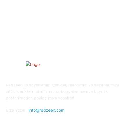
Eğitim
29
Yaşam
27
Oyun Dünyası
25
Kripto Para
23
Redzeen ile yayımlanan içerikler, markamız ve yazarlarımıza
aittir. İçeriklerin alıntılanması, kopyalanması ve kaynak
gösterilmeden paylaşılması yasaktır!
Bize Yazın!:
info@redzeen.com