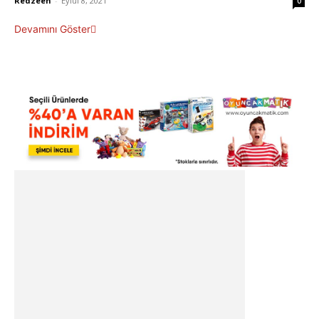
Redzeen
-
Eylül 8, 2021
0
Devamını Göster