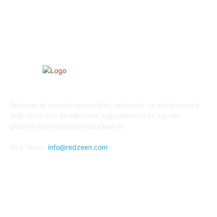
Oyun Dünyası
25
Kripto Para
23
Redzeen ile yayımlanan içerikler, markamız ve yazarlarımıza
aittir. İçeriklerin alıntılanması, kopyalanması ve kaynak
gösterilmeden paylaşılması yasaktır!
Bize Yazın!:
info@redzeen.com
Bizi Takip Edin!