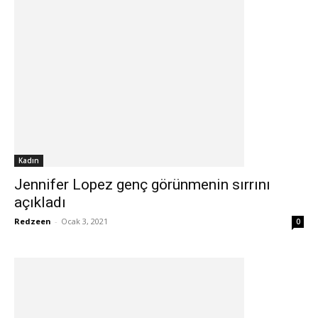
Kadın
Jennifer Lopez genç görünmenin sırrını
açıkladı
Redzeen
-
Ocak 3, 2021
0