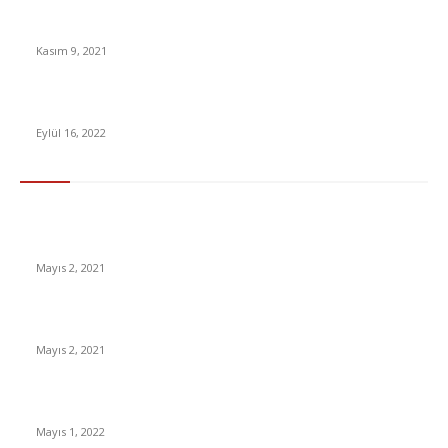
Instagram’a “Abonelik” Özelliği Geliyor
Kasım 9, 2021
Game of Thrones’un Final Döneminin 5 Değerli Karakteri
Eylül 16, 2022
En Çok Tıklananlar
İzlemeniz Gereken En iyi Yabancı Diziler | IMDb Puanı 8 üzeri
Diziler
Mayıs 2, 2021
İnsanlık bir milyon yıl sonra neye benzeyecek?
Mayıs 2, 2021
Yabancı Dizi Halo 1. Sezon Türkçe Dublaj İzle
Mayıs 1, 2022