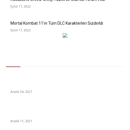
Eylül 17, 2022
Mortal Kombat 11’ın Tüm DLC Karakterleri Sızdırıldı
Eylül 17, 2022
Gündem
Merkez Bankası, Dövize Yaptığı İkinci Müdahalenin
Bilançosunu Açıkladı: Yine Tahminlerin Üstünde
Aralık 24, 2021
Şu Ana Kadar Gördüğünüz En Korkunç Batman’e Hazır Olun
[Video]
Aralık 11, 2021