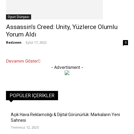
Oyun Dünyası
Assassin’s Creed: Unity, Yüzlerce Olumlu
Yorum Aldı
Redzeen
-
Eylül 17, 2022
0
Devamını Göster
- Advertisment -
POPÜLER İÇERIKLER
Açık Hava Reklamcılığı & Dijital Görünürlük: Markaların Yeni
Sahnesi
Temmuz 12, 2025