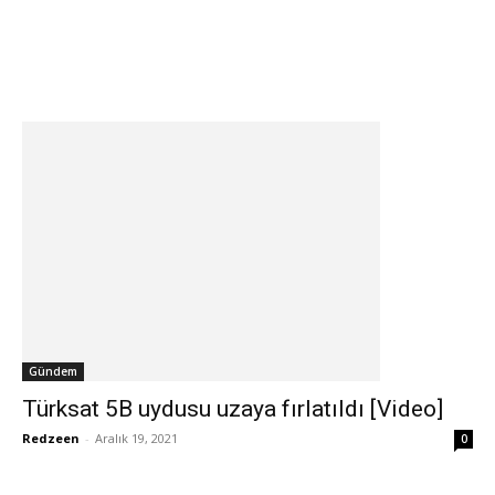
Gündem
Türksat 5B uydusu uzaya fırlatıldı [Video]
Redzeen
-
Aralık 19, 2021
0