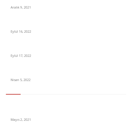
Kadarki Asgari Maaş Teklifleri
Aralık 9, 2021
Bilim İnsanları, Robotlara Gülmeyi Öğretmeye Başladı
Eylül 16, 2022
Mortal Kombat 11’ın Tüm DLC Karakterleri Sızdırıldı
Eylül 17, 2022
Netflix Türkiye’den Abonelik Ücretlerine Dev Zam!
Nisan 5, 2022
En Çok Tıklananlar
İzlemeniz Gereken En iyi Yabancı Diziler | IMDb Puanı 8 üzeri
Diziler
Mayıs 2, 2021