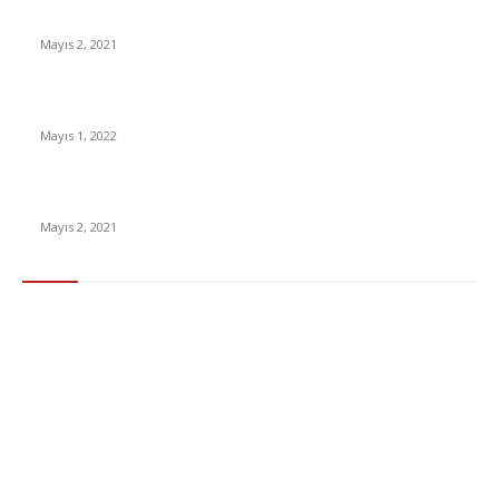
İnsanlık bir milyon yıl sonra neye benzeyecek?
Mayıs 2, 2021
Yabancı Dizi Halo 1. Sezon Türkçe Dublaj İzle
Mayıs 1, 2022
15 ülkeden gelenlerden PCR testi istenmeyecek
Mayıs 2, 2021
Popüler Kategoriler
Gündem
283
Ekonomi & Finans
96
Teknoloji
77
Sağlık
56
Dizi & Film
38
Dünya
37