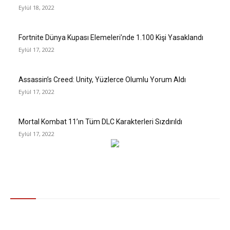
Eylül 18, 2022
Fortnite Dünya Kupası Elemeleri’nde 1.100 Kişi Yasaklandı
Eylül 17, 2022
Assassin’s Creed: Unity, Yüzlerce Olumlu Yorum Aldı
Eylül 17, 2022
Mortal Kombat 11’ın Tüm DLC Karakterleri Sızdırıldı
Eylül 17, 2022
Gündem
2022 Asgari Ücret Pazarlığında 3. Toplantı Bugün: İşte Şu Ana