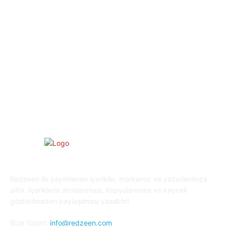
Eğlence
30
Spor
29
Eğitim
29
Yaşam
27
Oyun Dünyası
25
Kripto Para
23
Redzeen ile yayımlanan içerikler, markamız ve yazarlarımıza
aittir. İçeriklerin alıntılanması, kopyalanması ve kaynak
gösterilmeden paylaşılması yasaktır!
Bize Yazın!:
info@redzeen.com