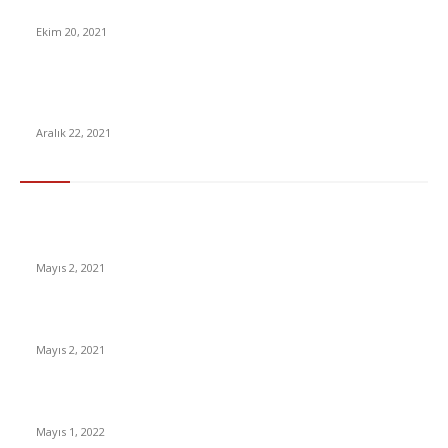
Squid Game’in Netflix’e Kaç Abone Kazandırdığı Açıklandı
Ekim 20, 2021
2022’de Daha Ucuza Elektrik Kullanılmasını Sağlayacak
‘Serbest Tüketici Limiti’ Açıklandı
Aralık 22, 2021
En Çok Tıklananlar
İzlemeniz Gereken En iyi Yabancı Diziler | IMDb Puanı 8 üzeri
Diziler
Mayıs 2, 2021
İnsanlık bir milyon yıl sonra neye benzeyecek?
Mayıs 2, 2021
Yabancı Dizi Halo 1. Sezon Türkçe Dublaj İzle
Mayıs 1, 2022