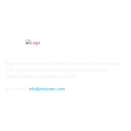
Oyun Dünyası
25
Kripto Para
23
Redzeen ile yayımlanan içerikler, markamız ve yazarlarımıza
aittir. İçeriklerin alıntılanması, kopyalanması ve kaynak
gösterilmeden paylaşılması yasaktır!
Bize Yazın!:
info@redzeen.com
Bizi Takip Edin!