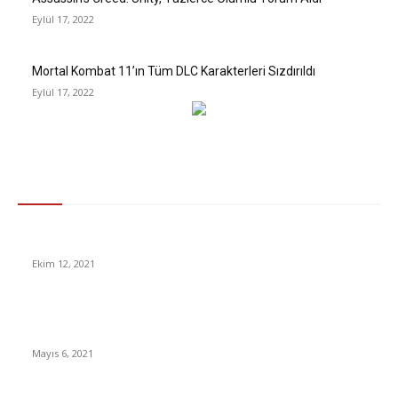
Eylül 17, 2022
Mortal Kombat 11’ın Tüm DLC Karakterleri Sızdırıldı
Eylül 17, 2022
Gündem
Türkiye’de Squid Game’e En Çok İlgi Duyan Şehirler Açıklandı
Ekim 12, 2021
Chelsea-Manchester City: İngiltere’de ‘Şampiyonlar Ligi finali
İstanbul yerine ülkemizde oynansın
Mayıs 6, 2021