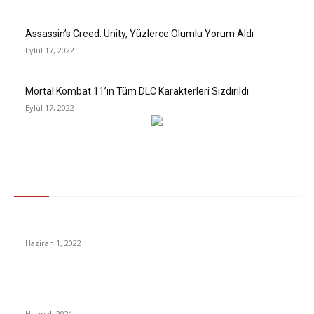
Assassin’s Creed: Unity, Yüzlerce Olumlu Yorum Aldı
Eylül 17, 2022
Mortal Kombat 11’ın Tüm DLC Karakterleri Sızdırıldı
Eylül 17, 2022
Gündem
Kadir Şeker’e Tahliye Yolu: Yargıtay Verilen Cezayı Bozdu
Haziran 1, 2022
Kuzey Kore, atletlerini korumak için Tokyo Olimpiyatları’na
katılmayacak
Nisan 4, 2021