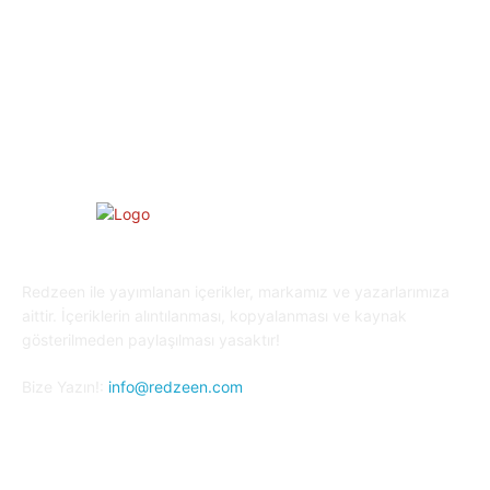
Yaşam
27
Oyun Dünyası
25
Kripto Para
23
Redzeen ile yayımlanan içerikler, markamız ve yazarlarımıza
aittir. İçeriklerin alıntılanması, kopyalanması ve kaynak
gösterilmeden paylaşılması yasaktır!
Bize Yazın!:
info@redzeen.com