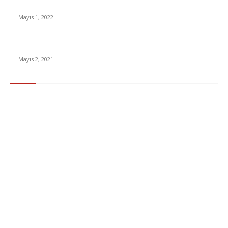
Yabancı Dizi Halo 1. Sezon Türkçe Dublaj İzle
Mayıs 1, 2022
15 ülkeden gelenlerden PCR testi istenmeyecek
Mayıs 2, 2021
Popüler Kategoriler
Gündem
283
Ekonomi & Finans
96
Teknoloji
77
Sağlık
56
Dizi & Film
38
Dünya
37
Eğlence
30
Spor
29
Eğitim
29