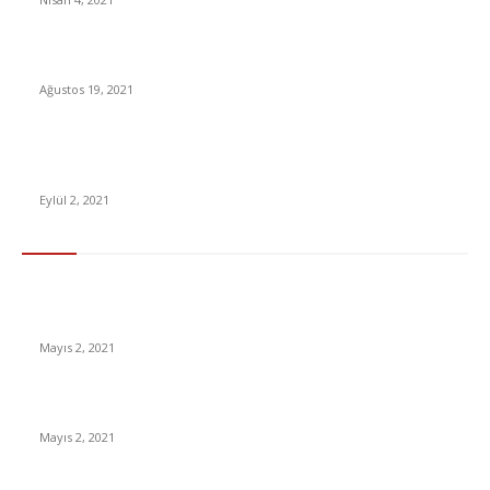
Ozan Tufan: Fenerbahçe milli futbolcuyu Watford’a kiraladı
Ağustos 19, 2021
Çip Krizi Tesla’yı da Vurmuş: Çin’de Üretimin Durdurulduğu
Ortaya Çıktı
Eylül 2, 2021
En Çok Tıklananlar
İzlemeniz Gereken En iyi Yabancı Diziler | IMDb Puanı 8 üzeri
Diziler
Mayıs 2, 2021
İnsanlık bir milyon yıl sonra neye benzeyecek?
Mayıs 2, 2021