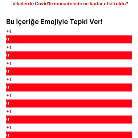
ülkelerde Covid’le mücadelede ne kadar etkili oldu?
Bu İçeriğe Emojiyle Tepki Ver!
+1
0
+1
0
+1
0
+1
0
+1
0
+1
0
+1
0