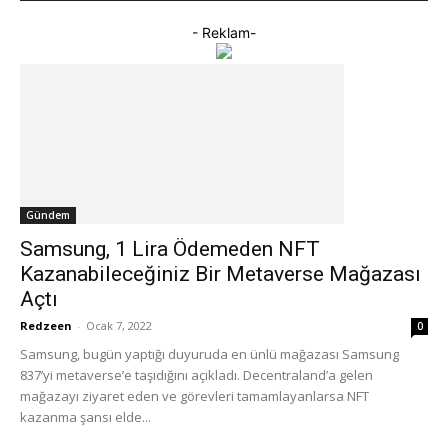
- Reklam-
Gündem
Samsung, 1 Lira Ödemeden NFT
Kazanabileceğiniz Bir Metaverse Mağazası
Açtı
Redzeen
-
Ocak 7, 2022
0
Samsung, bugün yaptığı duyuruda en ünlü mağazası Samsung
837’yi metaverse’e taşıdığını açıkladı. Decentraland’a gelen
mağazayı ziyaret eden ve görevleri tamamlayanlarsa NFT
kazanma şansı elde...