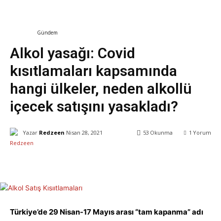
Dünya
Gündem
Alkol yasağı: Covid
kısıtlamaları kapsamında
hangi ülkeler, neden alkollü
içecek satışını yasakladı?
Yazar
Redzeen
Nisan 28, 2021
53
Okunma
1
Yorum
Facebook
X
WhatsApp
ReddIt
Türkiye’de 29 Nisan-17 Mayıs arası “tam kapanma” adı