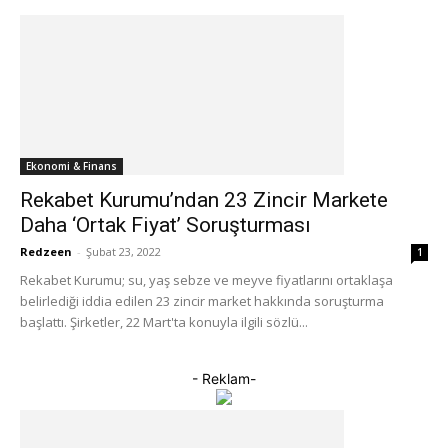
Ekonomi & Finans
Rekabet Kurumu’ndan 23 Zincir Markete
Daha ‘Ortak Fiyat’ Soruşturması
Redzeen
-
Şubat 23, 2022
1
Rekabet Kurumu; su, yaş sebze ve meyve fiyatlarını ortaklaşa
belirlediği iddia edilen 23 zincir market hakkında soruşturma
başlattı. Şirketler, 22 Mart'ta konuyla ilgili sözlü...
- Reklam-