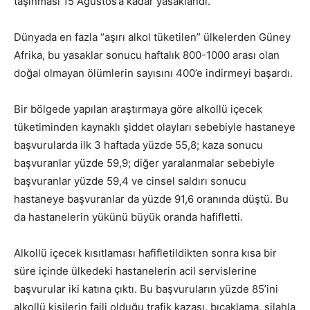
taşınması 15 Ağustos’a kadar yasaklandı.
Dünyada en fazla “aşırı alkol tüketilen” ülkelerden Güney
Afrika, bu yasaklar sonucu haftalık 800-1000 arası olan
doğal olmayan ölümlerin sayısını 400’e indirmeyi başardı.
Bir bölgede yapılan araştırmaya göre alkollü içecek
tüketiminden kaynaklı şiddet olayları sebebiyle hastaneye
başvurularda ilk 3 haftada yüzde 55,8; kaza sonucu
başvuranlar yüzde 59,9; diğer yaralanmalar sebebiyle
başvuranlar yüzde 59,4 ve cinsel saldırı sonucu
hastaneye başvuranlar da yüzde 91,6 oranında düştü. Bu
da hastanelerin yükünü büyük oranda hafifletti.
Alkollü içecek kısıtlaması hafifletildikten sonra kısa bir
süre içinde ülkedeki hastanelerin acil servislerine
başvurular iki katına çıktı. Bu başvuruların yüzde 85’ini
alkollü kişilerin faili olduğu trafik kazası, bıçaklama, silahla