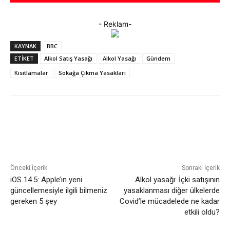
- Reklam-
KAYNAK
BBC
ETIKET
Alkol Satış Yasağı
Alkol Yasağı
Gündem
Kısıtlamalar
Sokağa Çıkma Yasakları
Facebook
X
WhatsApp
ReddIt
Önceki İçerik
Sonraki İçerik
iOS 14.5: Apple’ın yeni
Alkol yasağı: İçki satışının
güncellemesiyle ilgili bilmeniz
yasaklanması diğer ülkelerde
gereken 5 şey
Covid’le mücadelede ne kadar
etkili oldu?