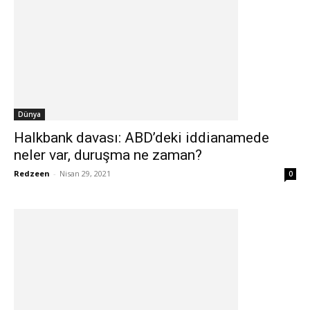
Dünya
Halkbank davası: ABD’deki iddianamede
neler var, duruşma ne zaman?
Redzeen
-
Nisan 29, 2021
0