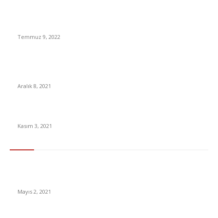
Soruşturma Başlatıldı: Halkı Grevdeki Doktorlara Karşı Kışkırtan
İmam Tepkilerin Odağında [VIDEO]
Temmuz 9, 2022
Google Türkiye’de 2021’in en çok arananları kelimeleri belli
oldu!
Aralık 8, 2021
Bitcoin’den Kazandığı Parayla 20 Okul İnşa Edecek
Kasım 3, 2021
En Çok Tıklananlar
İzlemeniz Gereken En iyi Yabancı Diziler | IMDb Puanı 8 üzeri
Diziler
Mayıs 2, 2021