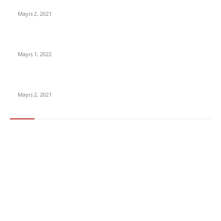
İnsanlık bir milyon yıl sonra neye benzeyecek?
Mayıs 2, 2021
Yabancı Dizi Halo 1. Sezon Türkçe Dublaj İzle
Mayıs 1, 2022
15 ülkeden gelenlerden PCR testi istenmeyecek
Mayıs 2, 2021
Popüler Kategoriler
Gündem
283
Ekonomi & Finans
96
Teknoloji
77
Sağlık
56
Dizi & Film
38
Dünya
37