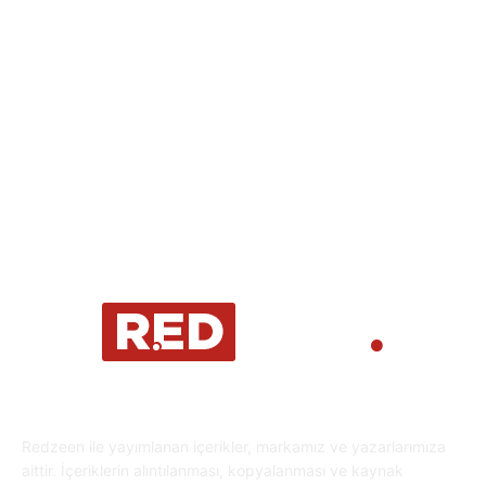
Eğlence
30
Spor
29
Eğitim
29
Yaşam
27
Oyun Dünyası
25
Kripto Para
23
Redzeen ile yayımlanan içerikler, markamız ve yazarlarımıza
aittir. İçeriklerin alıntılanması, kopyalanması ve kaynak